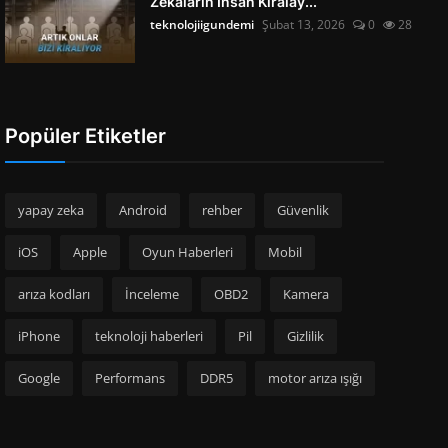
Zekâların İnsan Kiralay...
teknolojiigundemi
Şubat 13, 2026
0
28
Popüler Etiketler
yapay zeka
Android
rehber
Güvenlik
iOS
Apple
Oyun Haberleri
Mobil
arıza kodları
İnceleme
OBD2
Kamera
iPhone
teknoloji haberleri
Pil
Gizlilik
Google
Performans
DDR5
motor arıza ışığı