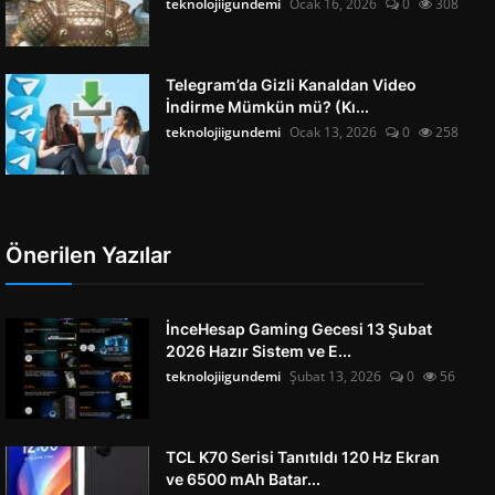
teknolojiigundemi
Ocak 16, 2026
0
308
Telegram’da Gizli Kanaldan Video
İndirme Mümkün mü? (Kı...
teknolojiigundemi
Ocak 13, 2026
0
258
Önerilen Yazılar
İnceHesap Gaming Gecesi 13 Şubat
2026 Hazır Sistem ve E...
teknolojiigundemi
Şubat 13, 2026
0
56
TCL K70 Serisi Tanıtıldı 120 Hz Ekran
ve 6500 mAh Batar...