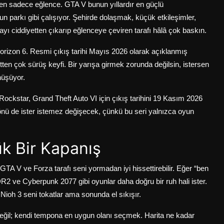
n sadece eğlence. GTA V bunun yıllardır en güçlü
un parkı gibi çalışıyor. Şehirde dolaşmak, küçük etkileşimler,
yı ciddiyetten çıkarıp eğlenceye çeviren tarafı hâlâ çok baskın.
orizon 6. Resmi çıkış tarihi Mayıs 2026 olarak açıklanmış
tten çok sürüş keyfi. Bir yarışa girmek zorunda değilsin, istersen
nüşüyor.
 Rockstar, Grand Theft Auto VI için çıkış tarihini 19 Kasım 2026
önü de ister istemez değişecek, çünkü bu seri yalnızca oyun
ük Bir Kapanış
 GTA V ve Forza tarafı seni yormadan iyi hissettirebilir. Eğer “ben
 ve Cyberpunk 2077 gibi oyunlar daha doğru bir ruh hali ister.
oh 3 seni tokatlar ama sonunda el sıkışır.
değil; kendi tempona en uygun olanı seçmek. Harita ne kadar