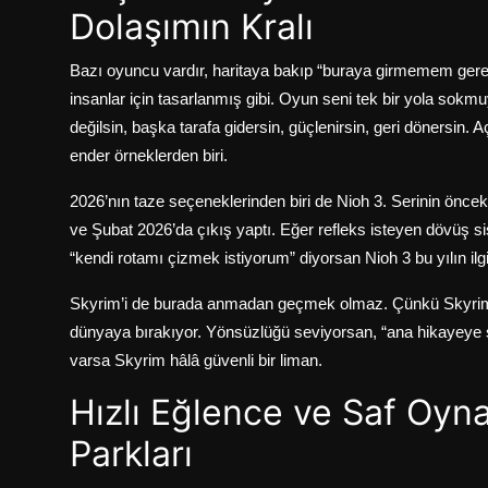
Dolaşımın Kralı
Bazı oyuncu vardır, haritaya bakıp “buraya girmemem gerekiy
insanlar için tasarlanmış gibi. Oyun seni tek bir yola sokm
değilsin, başka tarafa gidersin, güçlenirsin, geri dönersin
ender örneklerden biri.
2026’nın taze seçeneklerinden biri de Nioh 3. Serinin öncek
ve Şubat 2026’da çıkış yaptı.
Eğer refleks isteyen dövüş s
“kendi rotamı çizmek istiyorum” diyorsan Nioh 3 bu yılın ilgi
Skyrim’i de burada anmadan geçmek olmaz. Çünkü Skyrim’i
dünyaya bırakıyor. Yönsüzlüğü seviyorsan, “ana hikayeye 
varsa Skyrim hâlâ güvenli bir liman.
Hızlı Eğlence ve Saf Oyn
Parkları