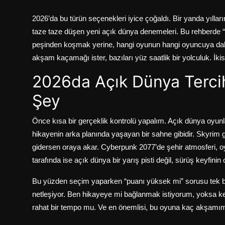
2026’da bu türün seçenekleri iyice çoğaldı. Bir yanda yılla
taze taze düşen yeni açık dünya denemeleri. Bu rehberde “e
peşinden koşmak yerine, hangi oyunun hangi oyuncuya daha ç
akşam kaçamağı ister, bazıları yüz saatlik bir yolculuk. İkis
2026da Açık Dünya Terci
Şey
Önce kısa bir gerçeklik kontrolü yapalım. Açık dünya oyunlar
hikayenin arka planında yaşayan bir sahne gibidir. Skyrim 
gidersen oraya akar. Cyberpunk 2077’de şehir atmosferi, o
tarafında ise açık dünya bir yarış pisti değil, sürüş keyfinin 
Bu yüzden seçim yaparken “puanı yüksek mi” sorusu tek ba
netleşiyor. Ben hikayeye mi bağlanmak istiyorum, yoksa 
rahat bir tempo mu. Ve en önemlisi, bu oyuna kaç akşamım