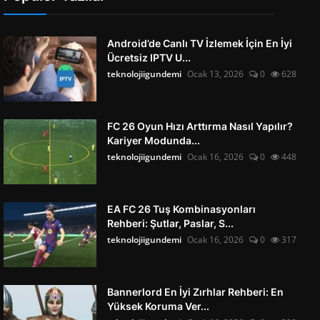
Android’de Canlı TV İzlemek İçin En İyi
Ücretsiz IPTV U...
teknolojiigundemi
Ocak 13, 2026
0
628
FC 26 Oyun Hızı Arttırma Nasıl Yapılır?
Kariyer Modunda...
teknolojiigundemi
Ocak 16, 2026
0
448
EA FC 26 Tuş Kombinasyonları
Rehberi: Şutlar, Paslar, S...
teknolojiigundemi
Ocak 16, 2026
0
317
Bannerlord En İyi Zırhlar Rehberi: En
Yüksek Koruma Ver...