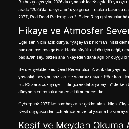
Bu bakış açısıyla, 2026’da oynanabilecek açık dünya oyunla
arada “2026’da ne oynanır” diye güncel listelere bakınca da
2077, Red Dead Redemption 2, Elden Ring gibi oyunlar hâlâ g
Hikaye ve Atmosfer Seven
Eğer senin için açık dünya, “yaşayan bir roman” hissi deme
bunların başında geliyor. Harita büyük olduğu için değil, ne
başlayan şey, bazen ana hikayeden daha ağır bir duygu bıra
Benzer şekilde Red Dead Redemption 2, açık dünyayı hız ü
yavaşlığı seviyor, bazıları ise sabırsızlanıyor. Eğer karakt
RDR2 sana çok iyi gelir. “Bir görev daha yapayım” derken b
dünyanın en pahalı ama en etkili numarasıdır.
Cyberpunk 2077 ise bambaşka bir çekim alanı. Night City sana
Keşif duygusundan çok atmosfer ve rol yapma hissi arayanla
Keşif ve Meydan Okuma A