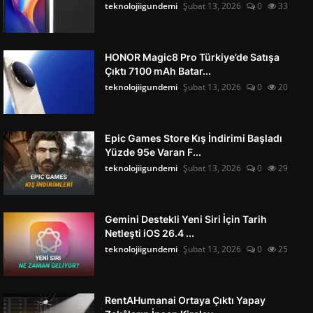
teknolojiigundemi
Şubat 13, 2026
0
33
HONOR Magic8 Pro Türkiye’de Satışa
Çıktı 7100 mAh Batar...
teknolojiigundemi
Şubat 13, 2026
0
20
Epic Games Store Kış İndirimi Başladı
Yüzde 95e Varan F...
teknolojiigundemi
Şubat 13, 2026
0
29
Gemini Destekli Yeni Siri İçin Tarih
Netleşti iOS 26.4 ...
teknolojiigundemi
Şubat 13, 2026
0
25
RentAHumanai Ortaya Çıktı Yapay