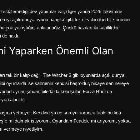
rın eskitemediği dev yapımlar var, diğer yanda 2026 takvimine
n iyi açık dünya oyunu hangisi” gibi tek cevabı olan bir sorunun
ok yakıştığını anlatacağız. Çünkü bazıları iki saatlik bir
i de haklı.
hi Yaparken Önemli Olan
ı tek bir kalıp değil. The Witcher 3 gibi oyunlarda açık dünya,
gibi oyunlarda ise sahnenin kendisi başroldür, hikaye sen nereye
yunun oynanışından bile fazla konuşulur. Forza Horizon
oyun alanıdır.
şına yetmiyor. Kendine şu üç soruyu sorunca tablo hızlıca
keşfe mi dalmak istiyorum. Oyunda mücadele mi arıyorum, yoksa
ı vermeye niyetliyim.