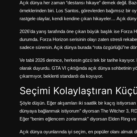
Açık dünya her zaman “destansı hikaye” demek değil. Baze
örneklerinden biri. Los Santos, görevlerden bağımsız bir oy
rastgele olaylar, kendi kendine çıkan hikayeler… Açık dünya
2026’da yarış tarafında öne çıkan büyük başlık ise Forza H
durumda.
Forza Horizon serisinin olayı zaten stresli rekabe
sadece sürersin. Açık dünya burada “rota özgürlüğü”ne dö
Ve tabii 2026 denince, herkesin gözü tek bir tarihe kayıyor.
olarak duyurdu.
GTA VI çıktığında açık dünya sohbetinin y
çıkarmıyor, beklenti standardı da koyuyor.
Seçimi Kolaylaştıran Küç
Şöyle düşün. Eğer akşamları iki saatlik bir kaçış istiyorsan
dünyaya bağlanmak istiyorum” diyorsan The Witcher 3, RDR2
Eğer “benim eğlencem zorlanmak” diyorsan Elden Ring ve Ni
Açık dünya oyunlarında iyi seçim, en popüler olanı almak 