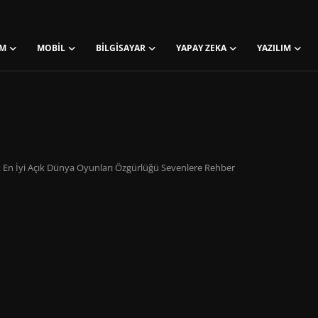
M
MOBIL
BILGISAYAR
YAPAY ZEKA
YAZILIM
En İyi Açık Dünya Oyunları Özgürlüğü Sevenlere Rehber