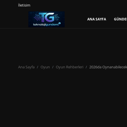
İletisim
ANA SAYFA
GÜNDE
Giriş Yap
Kayıt Ol
Ana Sayfa
Gündem
Ana Sayfa
Oyun
Oyun Rehberleri
2026da Oynanabilecek 
Mobil
Bilgisayar
Yapay Zeka
Yazılım