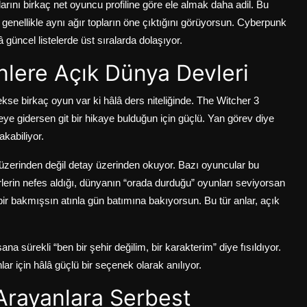
rını birkaç net oyuncu profiline göre ele almak daha adil. Bu
 genellikle aynı ağır topların öne çıktığını görüyorsun. Cyberpunk
üncel listelerde üst sıralarda dolaşıyor.
lere Açık Dünya Devleri
kse birkaç oyun var ki hâlâ ders niteliğinde. The Witcher 3
reye gidersen git bir hikaye bulduğun için güçlü. Yan görev diye
kabiliyor.
zerinden değil detay üzerinden okuyor. Bazı oyuncular bu
erlerin nefes aldığı, dünyanın “orada durduğu” oyunları seviyorsan
ir bakmışsın atınla gün batımına bakıyorsun. Bu tür anlar, açık
 sürekli “ben bir şehir değilim, bir karakterim” diye fısıldıyor.
r için hâlâ güçlü bir seçenek olarak anılıyor.
rayanlara Serbest