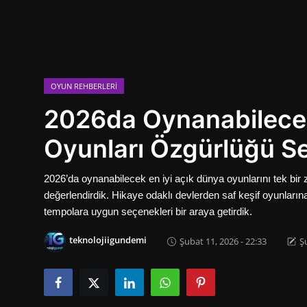
Oyun
İletisim
Aktüeller
OYUN REHBERLERI
2026da Oynanabilecek
E-Ticaret
Oyunları Özgürlüğü S
İnternetten Kazanç
Otomotiv Teknolojileri
2026’da oynanabilecek en iyi açık dünya oyunlarını tek bir zir
değerlendirdik. Hikaye odaklı devlerden saf keşif oyunların
tempolara uygun seçenekleri bir araya getirdik.
teknolojiigundemi
Şubat 11, 2026 - 22:33
Ş