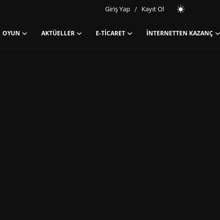
Giriş Yap
/
Kayıt Ol
OYUN
AKTÜELLER
E-TICARET
İNTERNETTEN KAZANÇ