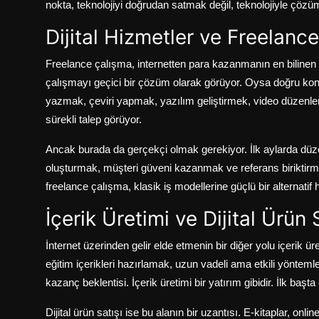
nokta, teknolojiyi doğrudan satmak değil, teknolojiyle çöz
Dijital Hizmetler ve Freelanc
Freelance çalışma, internetten para kazanmanın en bilinen a
çalışmayı geçici bir çözüm olarak görüyor. Oysa doğru konu
yazmak, çeviri yapmak, yazılım geliştirmek, video düzenle
sürekli talep görüyor.
Ancak burada da gerçekçi olmak gerekiyor. İlk aylarda dü
oluşturmak, müşteri güveni kazanmak ve referans biriktirme
freelance çalışma, klasik iş modellerine güçlü bir alternatif ha
İçerik Üretimi ve Dijital Ürün 
İnternet üzerinden gelir elde etmenin bir diğer yolu içerik
eğitim içerikleri hazırlamak, uzun vadeli ama etkili yönte
kazanç beklentisi. İçerik üretimi bir yatırım gibidir. İlk başt
Dijital ürün satışı ise bu alanın bir uzantısı. E-kitaplar, onl