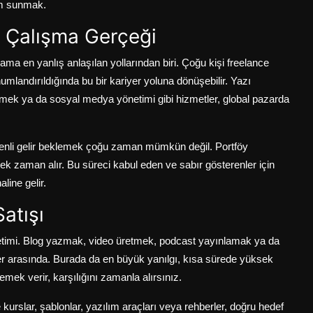
üm sunmak.
e Çalışma Gerçeği
ma en yanlış anlaşılan yollarından biri. Çoğu kişi freelance
mlandırıldığında bu bir kariyer yoluna dönüşebilir. Yazı
mek ya da sosyal medya yönetimi gibi hizmetler, global pazarda
zenli gelir beklemek çoğu zaman mümkün değil. Portföy
k zaman alır. Bu süreci kabul eden ve sabır gösterenler için
line gelir.
Satışı
 üretimi. Blog yazmak, video üretmek, podcast yayınlamak ya da
mler arasında. Burada da en büyük yanılgı, kısa sürede yüksek
a emek verir, karşılığını zamanla alırsınız.
ine kurslar, şablonlar, yazılım araçları veya rehberler, doğru hedef