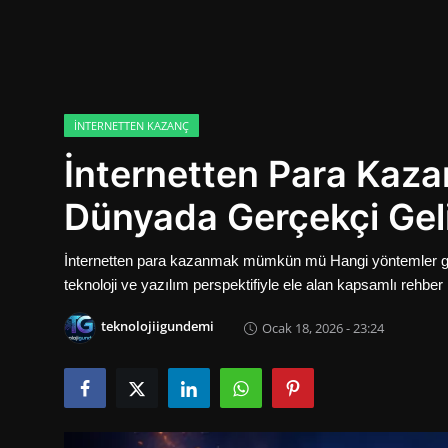
Oyun
İletisim
Aktüeller
İNTERNETTEN KAZANÇ
İnternetten Para Kaza
E-Ticaret
Dünyada Gerçekçi Geli
İnternetten Kazanç
Otomotiv Teknolojileri
İnternetten para kazanmak mümkün mü Hangi yöntemler gerçe
teknoloji ve yazılım perspektifiyle ele alan kapsamlı rehber
teknolojiigundemi
Ocak 18, 2026 - 23:24