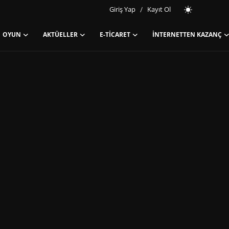
Giriş Yap
/
Kayıt Ol
OYUN
AKTÜELLER
E-TICARET
İNTERNETTEN KAZANÇ