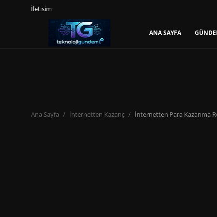
İletisim
ANA SAYFA
GÜNDE
Giriş Yap
Kayıt Ol
Ana Sayfa
Gündem
Ana Sayfa
İnternetten Kazanç
İnternetten Para Kazanma Reh
Mobil
Bilgisayar
Yapay Zeka
Yazılım