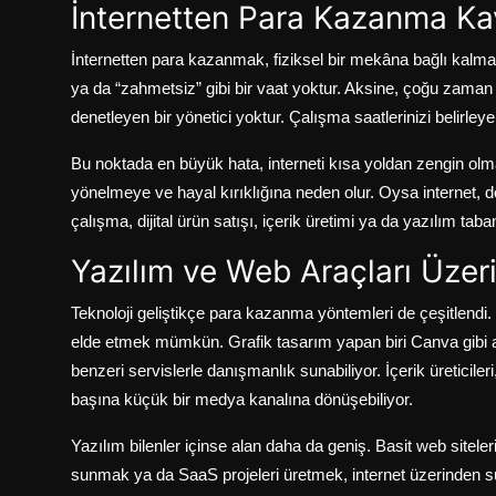
İnternetten Para Kazanma Ka
İnternetten para kazanmak, fiziksel bir mekâna bağlı kalmad
ya da “zahmetsiz” gibi bir vaat yoktur. Aksine, çoğu zaman kl
denetleyen bir yönetici yoktur. Çalışma saatlerinizi belirleyen
Bu noktada en büyük hata, interneti kısa yoldan zengin olma
yönelmeye ve hayal kırıklığına neden olur. Oysa internet, d
çalışma, dijital ürün satışı, içerik üretimi ya da yazılım taba
Yazılım ve Web Araçları Üzer
Teknoloji geliştikçe para kazanma yöntemleri de çeşitlendi. 
elde etmek mümkün. Grafik tasarım yapan biri Canva gibi ar
benzeri servislerle danışmanlık sunabiliyor. İçerik üreticil
başına küçük bir medya kanalına dönüşebiliyor.
Yazılım bilenler içinse alan daha da geniş. Basit web site
sunmak ya da SaaS projeleri üretmek, internet üzerinden sürd