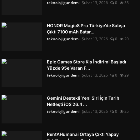
teknolojiigundemi
Şubat 13, 2026
0
33
HONOR Magic8 Pro Türkiye’de Satışa
Çıktı 7100 mAh Batar...
teknolojiigundemi
Şubat 13, 2026
0
20
Epic Games Store Kış İndirimi Başladı
Yüzde 95e Varan F...
teknolojiigundemi
Şubat 13, 2026
0
29
Gemini Destekli Yeni Siri İçin Tarih
Netleşti iOS 26.4 ...
teknolojiigundemi
Şubat 13, 2026
0
25
RentAHumanai Ortaya Çıktı Yapay