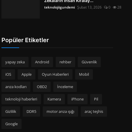
Zekâların İnsan Kiralay...
teknolojiigundemi
Şubat 13, 2026
0
28
Popüler Etiketler
yapay zeka
Android
rehber
Güvenlik
iOS
Apple
Oyun Haberleri
Mobil
arıza kodları
OBD2
İnceleme
teknoloji haberleri
Kamera
iPhone
Pil
Gizlilik
DDR5
motor arıza ışığı
araç teşhis
Google