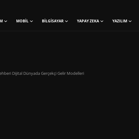
M
MOBIL
BILGISAYAR
YAPAY ZEKA
YAZILIM
beri Dijital Dünyada Gerçekçi Gelir Modelleri