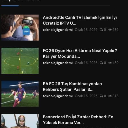
Android’de Canlı TV İzlemek İçin En İyi
Ücretsiz IPTV U...
teknolojiigundemi
Ocak 13, 2026
0
636
FC 26 Oyun Hızı Arttırma Nasıl Yapılır?
Kariyer Modunda...
teknolojiigundemi
Ocak 16, 2026
0
450
EA FC 26 Tuş Kombinasyonları
Rehberi: Şutlar, Paslar, S...
teknolojiigundemi
Ocak 16, 2026
0
318
Bannerlord En İyi Zırhlar Rehberi: En
Yüksek Koruma Ver...