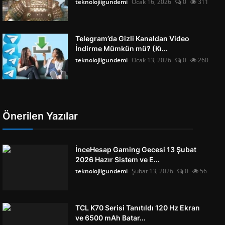
teknolojiigundemi
Ocak 16, 2026
0
311
Telegram’da Gizli Kanaldan Video
İndirme Mümkün mü? (Kı...
teknolojiigundemi
Ocak 13, 2026
0
260
Önerilen Yazılar
İnceHesap Gaming Gecesi 13 Şubat
2026 Hazır Sistem ve E...
teknolojiigundemi
Şubat 13, 2026
0
56
TCL K70 Serisi Tanıtıldı 120 Hz Ekran
ve 6500 mAh Batar...