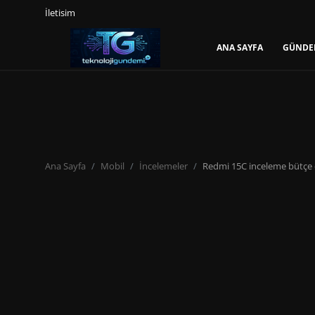
İletisim
ANA SAYFA
GÜNDE
Giriş Yap
Kayıt Ol
Ana Sayfa
Gündem
Ana Sayfa
Mobil
İncelemeler
Redmi 15C inceleme bütçe d
Mobil
Bilgisayar
Yapay Zeka
Yazılım