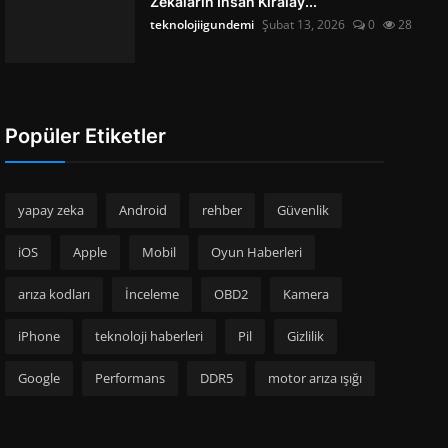
Zekâların İnsan Kiralay...
teknolojiigundemi
Şubat 13, 2026
0
28
Popüler Etiketler
yapay zeka
Android
rehber
Güvenlik
iOS
Apple
Mobil
Oyun Haberleri
arıza kodları
İnceleme
OBD2
Kamera
iPhone
teknoloji haberleri
Pil
Gizlilik
Google
Performans
DDR5
motor arıza ışığı