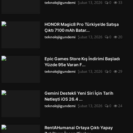
teknolojiigundemi
Şubat 13, 2026
0
33
HONOR Magic8 Pro Türkiye’de Satışa
Çıktı 7100 mAh Batar...
teknolojiigundemi
Şubat 13, 2026
0
20
Epic Games Store Kış İndirimi Başladı
Yüzde 95e Varan F...
teknolojiigundemi
Şubat 13, 2026
0
29
Gemini Destekli Yeni Siri İçin Tarih
Netleşti iOS 26.4 ...
teknolojiigundemi
Şubat 13, 2026
0
24
RentAHumanai Ortaya Çıktı Yapay