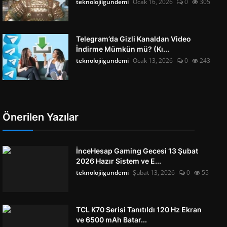
teknolojiigundemi
Ocak 16, 2026
0
305
Telegram’da Gizli Kanaldan Video
İndirme Mümkün mü? (Kı...
teknolojiigundemi
Ocak 13, 2026
0
243
Önerilen Yazılar
İnceHesap Gaming Gecesi 13 Şubat
2026 Hazır Sistem ve E...
teknolojiigundemi
Şubat 13, 2026
0
55
TCL K70 Serisi Tanıtıldı 120 Hz Ekran
ve 6500 mAh Batar...