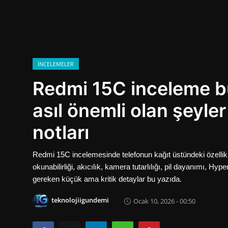
Oyun
İletisim
Aktüeller
İNCELEMELER
Redmi 15C inceleme b
E-Ticaret
asıl önemli olan şeyle
İnternetten Kazanç
notları
Otomotiv Teknolojileri
Redmi 15C incelemesinde telefonun kağıt üstündeki özellik
okunabilirliği, akıcılık, kamera tutarlılığı, pil dayanımı, Hy
gereken küçük ama kritik detaylar bu yazıda.
teknolojiigundemi
Ocak 10, 2026 - 00:50