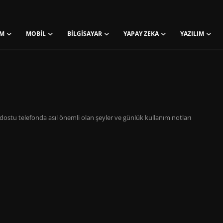
M
MOBIL
BILGISAYAR
YAPAY ZEKA
YAZILIM
ostu telefonda asıl önemli olan şeyler ve günlük kullanım notları