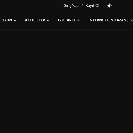
Giriş Yap
/
Kayıt Ol
OYUN
AKTÜELLER
E-TICARET
İNTERNETTEN KAZANÇ