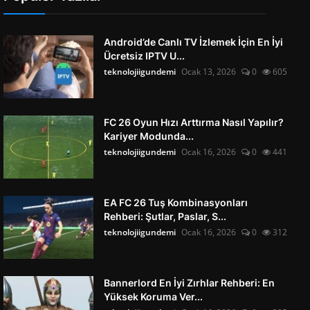
Android’de Canlı TV İzlemek İçin En İyi
Ücretsiz IPTV U...
teknolojiigundemi
Ocak 13, 2026
0
605
FC 26 Oyun Hızı Arttırma Nasıl Yapılır?
Kariyer Modunda...
teknolojiigundemi
Ocak 16, 2026
0
441
EA FC 26 Tuş Kombinasyonları
Rehberi: Şutlar, Paslar, S...
teknolojiigundemi
Ocak 16, 2026
0
312
Bannerlord En İyi Zırhlar Rehberi: En
Yüksek Koruma Ver...