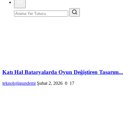
Katı Hal Bataryalarda Oyun Değiştiren Tasarım...
teknolojiigundemi
Şubat 2, 2026
0
17