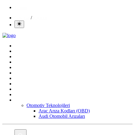
İletisim
/
Giriş Yap
Kayıt Ol
Ana Sayfa
Gündem
Mobil
Bilgisayar
Yapay Zeka
Yazılım
Oyun
Aktüeller
E-Ticaret
İnternetten Kazanç
Daha Fazla
Otomotiv Teknolojileri
Araç Arıza Kodları (OBD)
Audi Otomobil Arızaları