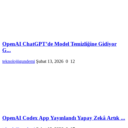
OpenAI ChatGPT’de Model Temizliğine Gidiyor
G...
teknolojiigundemi
Şubat 13, 2026
0
12
OpenAI Codex App Yayınlandı Yapay Zekâ Artık ...