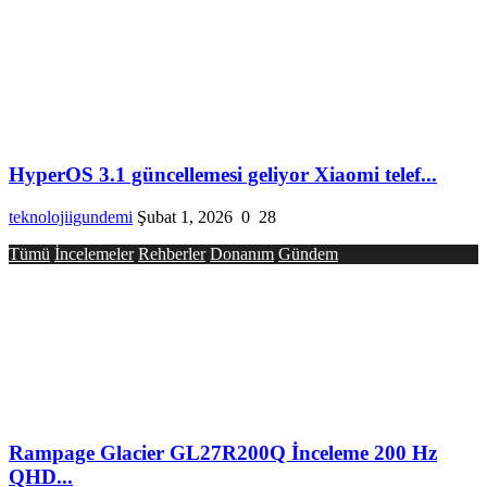
HyperOS 3.1 güncellemesi geliyor Xiaomi telef...
teknolojiigundemi
Şubat 1, 2026
0
28
Tümü
İncelemeler
Rehberler
Donanım
Gündem
Rampage Glacier GL27R200Q İnceleme 200 Hz
QHD...