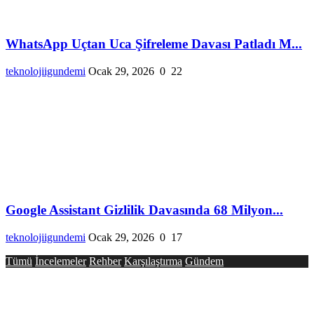
WhatsApp Uçtan Uca Şifreleme Davası Patladı M...
teknolojiigundemi
Ocak 29, 2026
0
22
Google Assistant Gizlilik Davasında 68 Milyon...
teknolojiigundemi
Ocak 29, 2026
0
17
Tümü
İncelemeler
Rehber
Karşılaştırma
Gündem