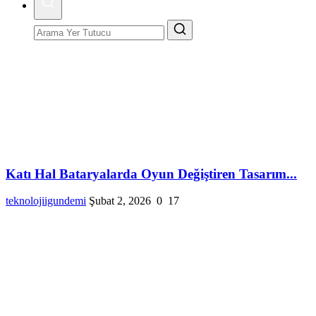
Katı Hal Bataryalarda Oyun Değiştiren Tasarım...
teknolojiigundemi
Şubat 2, 2026
0
17