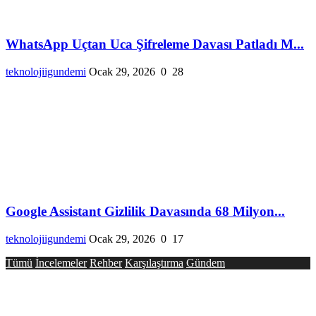
WhatsApp Uçtan Uca Şifreleme Davası Patladı M...
teknolojiigundemi
Ocak 29, 2026
0
28
Google Assistant Gizlilik Davasında 68 Milyon...
teknolojiigundemi
Ocak 29, 2026
0
17
Tümü
İncelemeler
Rehber
Karşılaştırma
Gündem