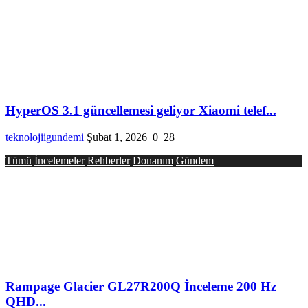
HyperOS 3.1 güncellemesi geliyor Xiaomi telef...
teknolojiigundemi
Şubat 1, 2026
0
28
Tümü
İncelemeler
Rehberler
Donanım
Gündem
Rampage Glacier GL27R200Q İnceleme 200 Hz
QHD...