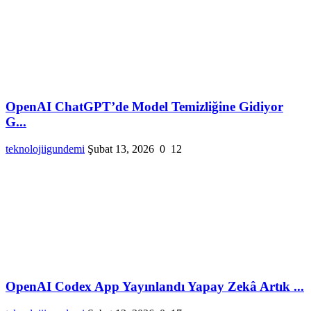
OpenAI ChatGPT’de Model Temizliğine Gidiyor
G...
teknolojiigundemi
Şubat 13, 2026
0
12
OpenAI Codex App Yayınlandı Yapay Zekâ Artık ...