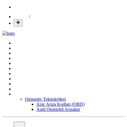
İletisim
/
Giriş Yap
Kayıt Ol
Ana Sayfa
Gündem
Mobil
Bilgisayar
Yapay Zeka
Yazılım
Oyun
Aktüeller
E-Ticaret
İnternetten Kazanç
Daha Fazla
Otomotiv Teknolojileri
Araç Arıza Kodları (OBD)
Audi Otomobil Arızaları