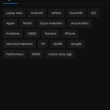
yapay zeka
Android
rehber
Güvenlik
iOS
Apple
Mobil
Oyun Haberleri
arıza kodları
İnceleme
OBD2
Kamera
iPhone
teknoloji haberleri
Pil
Gizlilik
Google
Performans
DDR5
motor arıza ışığı