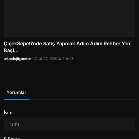
ÇiçekSepeti’nde Satış Yapmak Adım Adım Rehber Yeni
Başl...
teknolojiigundemi
Ocak 27, 2026
0
23
Yorumlar
İsim
E-Posta