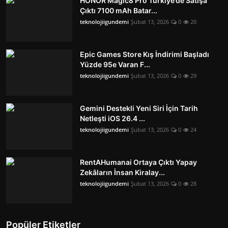
HONOR Magic8 Pro Türkiye’de Satışa
Çıktı 7100 mAh Batar...
teknolojiigundemi
Şubat 13, 2026
0
20
Epic Games Store Kış İndirimi Başladı
Yüzde 95e Varan F...
teknolojiigundemi
Şubat 13, 2026
0
29
Gemini Destekli Yeni Siri İçin Tarih
Netleşti iOS 26.4 ...
teknolojiigundemi
Şubat 13, 2026
0
24
RentAHumanai Ortaya Çıktı Yapay
Zekâların İnsan Kiralay...
teknolojiigundemi
Şubat 13, 2026
0
28
Popüler Etiketler