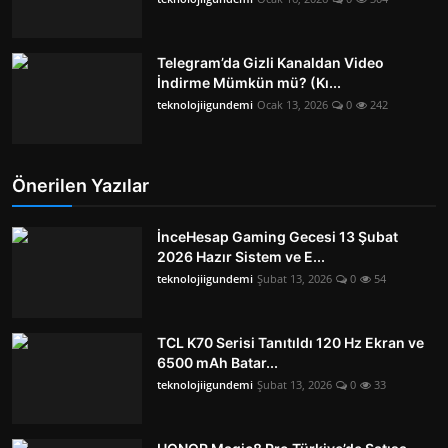
Telegram’da Gizli Kanaldan Video
İndirme Mümkün mü? (Kı...
teknolojiigundemi
Ocak 13, 2026
0
242
Önerilen Yazılar
İnceHesap Gaming Gecesi 13 Şubat
2026 Hazır Sistem ve E...
teknolojiigundemi
Şubat 13, 2026
0
54
TCL K70 Serisi Tanıtıldı 120 Hz Ekran ve
6500 mAh Batar...
teknolojiigundemi
Şubat 13, 2026
0
33