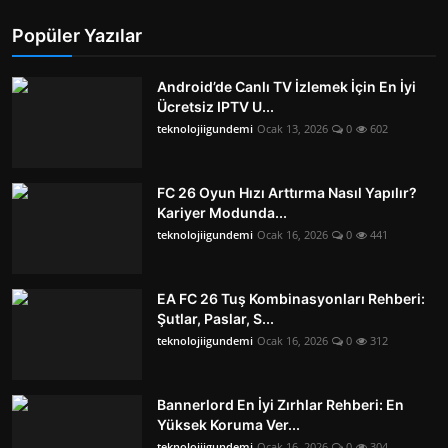
Popüler Yazılar
Android’de Canlı TV İzlemek İçin En İyi
Ücretsiz IPTV U...
teknolojiigundemi
Ocak 13, 2026
0
602
FC 26 Oyun Hızı Arttırma Nasıl Yapılır?
Kariyer Modunda...
teknolojiigundemi
Ocak 16, 2026
0
441
EA FC 26 Tuş Kombinasyonları Rehberi:
Şutlar, Paslar, S...
teknolojiigundemi
Ocak 16, 2026
0
312
Bannerlord En İyi Zırhlar Rehberi: En
Yüksek Koruma Ver...
teknolojiigundemi
Ocak 16, 2026
0
304