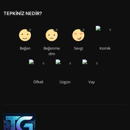
TEPKINIZ NEDIR?
0
0
0
0
Beğen
Beğenme
Sevgi
Komik
dim
0
0
0
Öfkeli
Üzgün
Vay