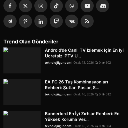
Trend Olan Gönderiler
Android’de Canlı TV İzlemek İçin En İyi
Ücretsiz IPTV U...
teknolojiigundemi
Ocak 13, 2026
0
602
EA FC 26 Tuş Kombinasyonları
Rehberi: Şutlar, Paslar, S...
teknolojiigundemi
Ocak 16, 2026
0
312
Bannerlord En İyi Zırhlar Rehberi: En
Yüksek Koruma Ver...
teknolojiigundemi
Ocak 16, 2026
0
304