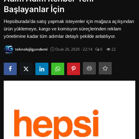
Oyun
Başlayanlar İçin
İletisim
Hepsiburada’da satış yapmak isteyenler için mağaza açılışından
ürün yüklemeye, kargo ve komisyon süreçlerinden reklam
Aktüeller
yönetimine kadar tüm adımlar detaylı şekilde anlatılıyor.
teknolojiigundemi
Ocak 26, 2026 - 22:14
0
22
E-Ticaret
İnternetten Kazanç
Otomotiv Teknolojileri