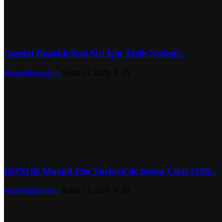
Gemini Destekli Yeni Siri İçin Tarih Netleşti...
teknolojiigundemi
Şubat 13, 2026
0
25
HONOR Magic8 Pro Türkiye’de Satışa Çıktı 7100...
teknolojiigundemi
Şubat 13, 2026
0
20