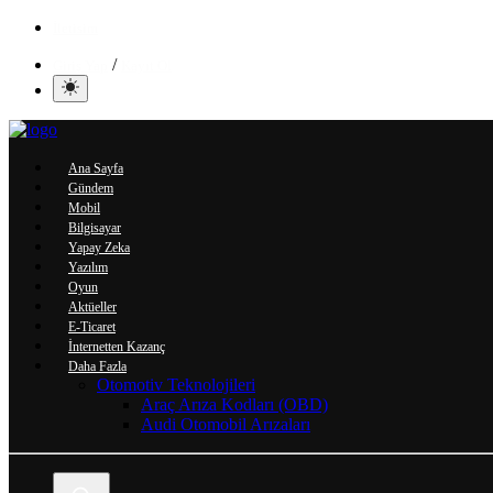
İletisim
/
Giriş Yap
Kayıt Ol
Ana Sayfa
Gündem
Mobil
Bilgisayar
Yapay Zeka
Yazılım
Oyun
Aktüeller
E-Ticaret
İnternetten Kazanç
Daha Fazla
Otomotiv Teknolojileri
Araç Arıza Kodları (OBD)
Audi Otomobil Arızaları