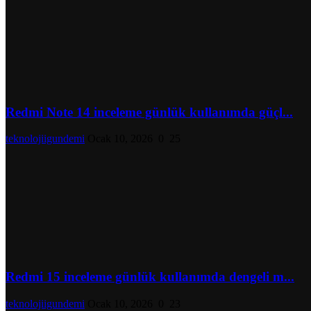
Redmi Note 14 inceleme günlük kullanımda güçl...
teknolojiigundemi
Ocak 10, 2026
0
25
Redmi 15 inceleme günlük kullanımda dengeli m...
teknolojiigundemi
Ocak 10, 2026
0
23