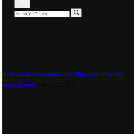
Katı Hal Bataryalarda Oyun Değiştiren Tasarım...
teknolojiigundemi
Şubat 2, 2026
0
17