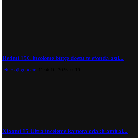
Redmi 15C inceleme bütçe dostu telefonda asıl...
teknolojiigundemi
Ocak 10, 2026
0
19
Xiaomi 15 Ultra inceleme kamera odaklı amiral...