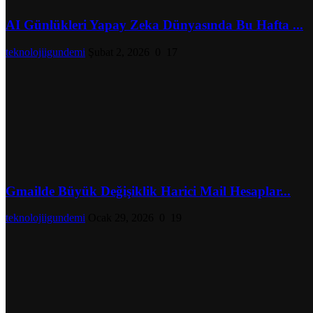
AI Günlükleri Yapay Zeka Dünyasında Bu Hafta ...
teknolojiigundemi
Şubat 2, 2026
0
17
Gmailde Büyük Değişiklik Harici Mail Hesaplar...
teknolojiigundemi
Ocak 29, 2026
0
19