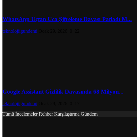
WhatsApp Uçtan Uca Şifreleme Davası Patladı M...
teknolojiigundemi
Ocak 29, 2026
0
22
Google Assistant Gizlilik Davasında 68 Milyon...
teknolojiigundemi
Ocak 29, 2026
0
17
Tümü
İncelemeler
Rehber
Karşılaştırma
Gündem