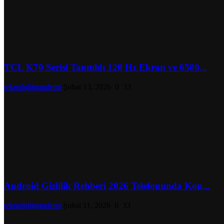
TCL K70 Serisi Tanıtıldı 120 Hz Ekran ve 6500...
teknolojiigundemi
Şubat 13, 2026
0
33
Android Gizlilik Rehberi 2026 Telefonunda Kon...
teknolojiigundemi
Şubat 11, 2026
0
33