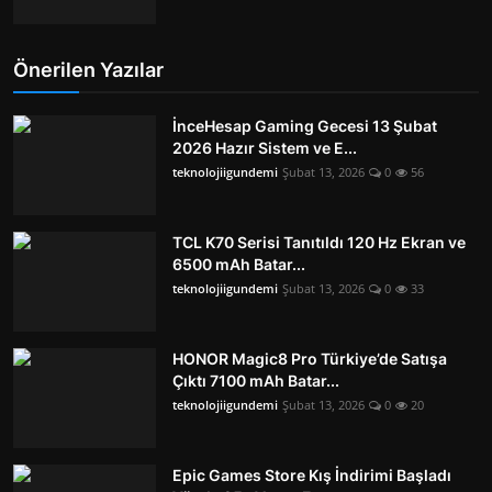
Önerilen Yazılar
İnceHesap Gaming Gecesi 13 Şubat
2026 Hazır Sistem ve E...
teknolojiigundemi
Şubat 13, 2026
0
56
TCL K70 Serisi Tanıtıldı 120 Hz Ekran ve
6500 mAh Batar...
teknolojiigundemi
Şubat 13, 2026
0
33
HONOR Magic8 Pro Türkiye’de Satışa
Çıktı 7100 mAh Batar...
teknolojiigundemi
Şubat 13, 2026
0
20
Epic Games Store Kış İndirimi Başladı