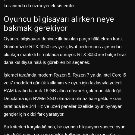
kullanımda da üzmeyecek sistemler.
Oyuncu bilgisayarı alırken neye
bakmak gerekiyor
Oyuncu bilgisayarı denince ilk bakılan parça hâlâ ekran kartı.
Günümüzde RTX 4050 seviyesi, fiyat performans açısından
oldukça mantıklı bir noktada duruyor. RTX 3050 ise bütçe biraz
daha kısıtlıysa hâlâ iş görebilen bir seçenek.
İşlemci tarafında modern Ryzen 5, Ryzen 7 ya da Intel Core i5
ve i7 modelleri günlük kullanım ve oyun için fazlasıyla yeterli.
RAM tarafında artık 16 GB altına düşmek çok mantıklı değil.
Depolama için NVMe SSD olmazsa olmaz hale geldi. Ekran
tarafında ise 144 Hz ve üzeri paneller özellikle oyun oynayan
gençler için ciddi fark yaratıyor.
Bu kriterleri karşıladığında, bir oyuncu bilgisayarı sadece oyun
için değil, ders, proje ve günlük kullanım için de uzun süre iş