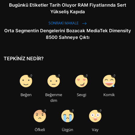
Bugünkü Etiketler Tarih Oluyor RAM Fiyatlarında Sert
Yükseliş Kapıda
SONRAKI MAKALE
Orta Segmentin Dengelerini Bozacak MediaTek Dimensity
8500 Sahneye Çıktı
TEPKINIZ NEDIR?
0
0
0
0
Beğen
Beğenme
Sevgi
Komik
dim
0
0
0
Öfkeli
Üzgün
Vay