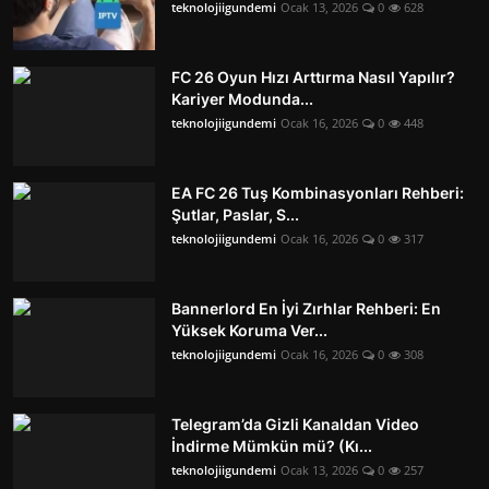
teknolojiigundemi
Ocak 13, 2026
0
628
FC 26 Oyun Hızı Arttırma Nasıl Yapılır?
Kariyer Modunda...
teknolojiigundemi
Ocak 16, 2026
0
448
EA FC 26 Tuş Kombinasyonları Rehberi:
Şutlar, Paslar, S...
teknolojiigundemi
Ocak 16, 2026
0
317
Bannerlord En İyi Zırhlar Rehberi: En
Yüksek Koruma Ver...
teknolojiigundemi
Ocak 16, 2026
0
308
Telegram’da Gizli Kanaldan Video
İndirme Mümkün mü? (Kı...
teknolojiigundemi
Ocak 13, 2026
0
257