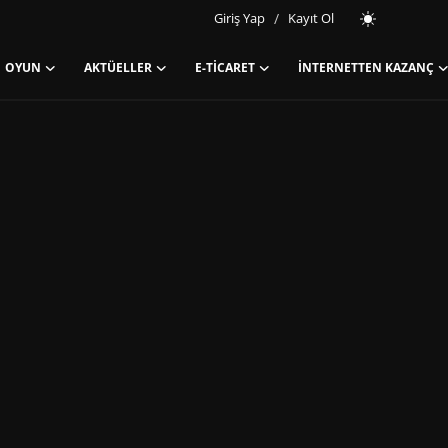
Giriş Yap
/
Kayıt Ol
OYUN
AKTÜELLER
E-TICARET
İNTERNETTEN KAZANÇ