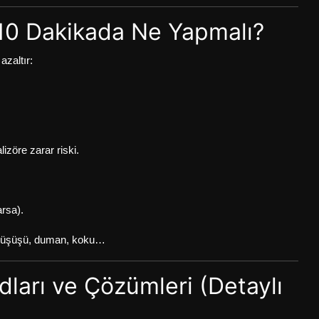
k 10 Dakikada Ne Yapmalı?
azaltır:
izöre zarar riski.
rsa).
iş düşüşü, duman, koku…
ları ve Çözümleri (Detaylı