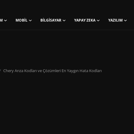
M
MOBIL
BILGISAYAR
YAPAY ZEKA
YAZILIM
Chery Arıza Kodları ve Çözümleri En Yaygın Hata Kodları