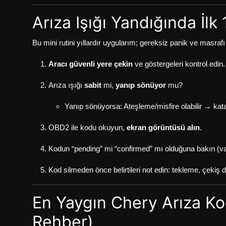
Arıza Işığı Yandığında İl
Bu mini rutini yıllardır uygularım; gereksiz panik ve masrafı 
Aracı güvenli yere çekin
ve göstergeleri kontrol edin.
Arıza ışığı
sabit
mi,
yanıp sönüyor
mu?
Yanıp sönüyorsa: Ateşleme/misfire olabilir → katal
OBD2 ile kodu okuyun,
ekran görüntüsü alın
.
Kodun “pending” mi “confirmed” mı olduğuna bakın (va
Kod silmeden önce belirtileri not edin: tekleme, çek
En Yaygın Chery Arıza Kod
Rehber)