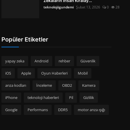
Zekâların İnsan Kiralay...
teknolojiigundemi
Şubat 13, 2026
0
28
Popüler Etiketler
yapay zeka
Android
rehber
Güvenlik
iOS
Apple
Oyun Haberleri
Mobil
arıza kodları
İnceleme
OBD2
Kamera
iPhone
teknoloji haberleri
Pil
Gizlilik
Google
Performans
DDR5
motor arıza ışığı