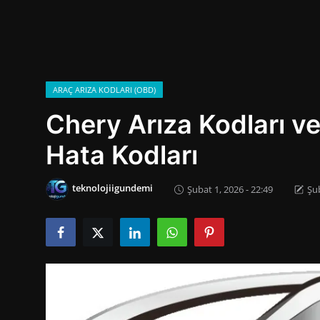
Oyun
İletisim
Aktüeller
ARAÇ ARIZA KODLARI (OBD)
Chery Arıza Kodları v
E-Ticaret
Hata Kodları
İnternetten Kazanç
Otomotiv Teknolojileri
teknolojiigundemi
Şubat 1, 2026 - 22:49
Şub