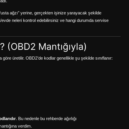
adı.
sta ağzı” yerine, gerçekten işinize yarayacak şekilde
/evde neleri kontrol edebilirsiniz ve hangi durumda servise
r? (OBD2 Mantığıyla)
öre üretilir. OBD2’de kodlar genellikle şu şekilde sınıflanır:
odlarıdır
. Bu nedenle bu rehberde ağırlığı
mantığına verdim.