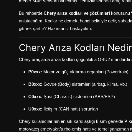
meğer MAF sensörü kirlenmiş. Temizlik sonrası araç rahatl
Bu rehberde
Chery arıza kodları ve çözümleri
konusunu “u
anlatacağım: Kodlar ne demek, hangi belirtiyle gelir, sahada
gitmek şarttır? Hazırsanız başlayalım.
Chery Arıza Kodları Nedi
Chery araçlarda arıza kodları çoğunlukla OBD2 standardına g
P0xxx:
Motor ve güç aktarma organları (Powertrain)
B0xxx:
Gövde (Body) sistemleri (airbag, klima, vb.)
C0xxx:
Şasi (Chassis) sistemleri (ABS/ESP)
U0xxx:
İletişim (CAN hattı) sorunları
Chery kullanıcılarının en sık karşılaştığı kısım genelde
P k
motor/ateşleme/yakıt/turbo-emiş hattı ve temel şanzıman 