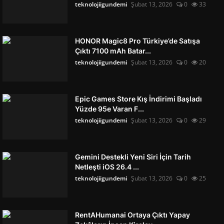
teknolojiigundemi
Şubat 13, 2026
0
33
HONOR Magic8 Pro Türkiye’de Satışa
Çıktı 7100 mAh Batar...
teknolojiigundemi
Şubat 13, 2026
0
20
Epic Games Store Kış İndirimi Başladı
Yüzde 95e Varan F...
teknolojiigundemi
Şubat 13, 2026
0
29
Gemini Destekli Yeni Siri İçin Tarih
Netleşti iOS 26.4 ...
teknolojiigundemi
Şubat 13, 2026
0
25
RentAHumanai Ortaya Çıktı Yapay