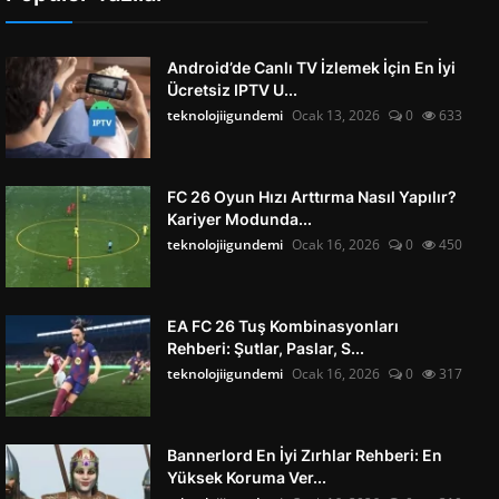
Android’de Canlı TV İzlemek İçin En İyi
Ücretsiz IPTV U...
teknolojiigundemi
Ocak 13, 2026
0
633
FC 26 Oyun Hızı Arttırma Nasıl Yapılır?
Kariyer Modunda...
teknolojiigundemi
Ocak 16, 2026
0
450
EA FC 26 Tuş Kombinasyonları
Rehberi: Şutlar, Paslar, S...
teknolojiigundemi
Ocak 16, 2026
0
317
Bannerlord En İyi Zırhlar Rehberi: En
Yüksek Koruma Ver...