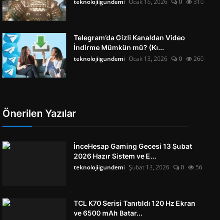
teknolojiigundemi
Ocak 16, 2026
0
310
Telegram’da Gizli Kanaldan Video
İndirme Mümkün mü? (Kı...
teknolojiigundemi
Ocak 13, 2026
0
260
Önerilen Yazılar
İnceHesap Gaming Gecesi 13 Şubat
2026 Hazır Sistem ve E...
teknolojiigundemi
Şubat 13, 2026
0
56
TCL K70 Serisi Tanıtıldı 120 Hz Ekran
ve 6500 mAh Batar...