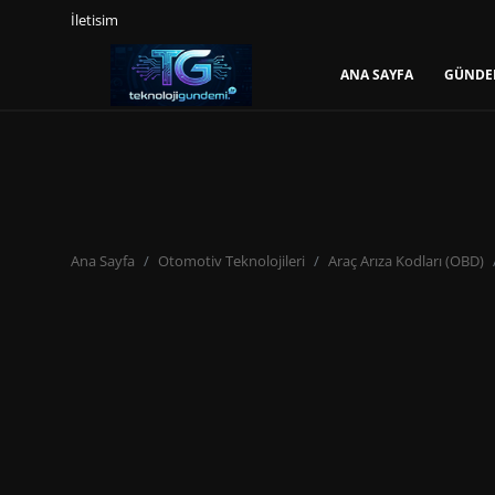
İletisim
ANA SAYFA
GÜNDE
Giriş Yap
Kayıt Ol
Ana Sayfa
Gündem
Ana Sayfa
Otomotiv Teknolojileri
Araç Arıza Kodları (OBD)
Mobil
Bilgisayar
Yapay Zeka
Yazılım