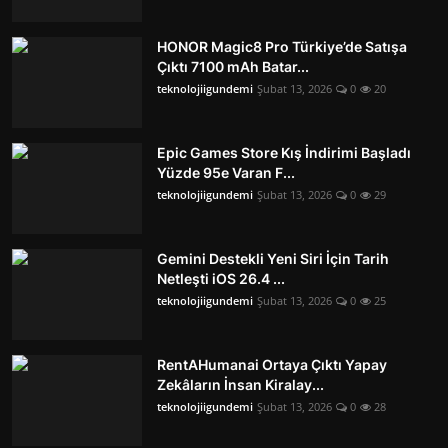
HONOR Magic8 Pro Türkiye’de Satışa
Çıktı 7100 mAh Batar...
teknolojiigundemi
Şubat 13, 2026
0
20
Epic Games Store Kış İndirimi Başladı
Yüzde 95e Varan F...
teknolojiigundemi
Şubat 13, 2026
0
29
Gemini Destekli Yeni Siri İçin Tarih
Netleşti iOS 26.4 ...
teknolojiigundemi
Şubat 13, 2026
0
25
RentAHumanai Ortaya Çıktı Yapay
Zekâların İnsan Kiralay...
teknolojiigundemi
Şubat 13, 2026
0
28