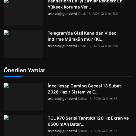
Bannerlord En İyi Zırhlar Rehberi: En
Yüksek Koruma Ver...
teknolojiigundemi
Ocak 16, 2026
0
308
Telegram’da Gizli Kanaldan Video
İndirme Mümkün mü? (Kı...
teknolojiigundemi
Ocak 13, 2026
0
250
Önerilen Yazılar
İnceHesap Gaming Gecesi 13 Şubat
2026 Hazır Sistem ve E...
teknolojiigundemi
Şubat 13, 2026
0
56
TCL K70 Serisi Tanıtıldı 120 Hz Ekran ve
6500 mAh Batar...
teknolojiigundemi
Şubat 13, 2026
0
33