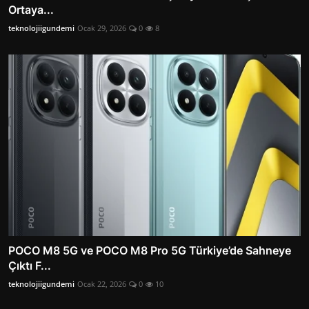
Ortaya...
teknolojiigundemi
Ocak 29, 2026
0
8
POCO M8 5G ve POCO M8 Pro 5G Türkiye’de Sahneye
Çıktı F...
teknolojiigundemi
Ocak 22, 2026
0
10