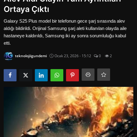
Oyun
Ortaya Çıktı
İletisim
Galaxy S25 Plus model bir telefonun gece şarj sırasında alev
aldığı bildirildi. Orijinal Samsung şarj aleti kullanılan olayda aile
Aktüeller
hastaneye kaldırıldı, Samsung iki ay sonra sorumluluğu kabul
etti.
E-Ticaret
teknolojiigundemi
Ocak 23, 2026 - 15:12
0
2
İnternetten Kazanç
Otomotiv Teknolojileri