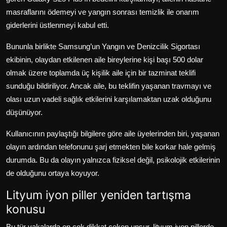
masraflarını ödemeyi ve yangın sonrası temizlik ile onarım
giderlerini üstlenmeyi kabul etti.
Bununla birlikte Samsung’un Yangın ve Denizcilik Sigortası
ekibinin, olaydan etkilenen aile bireylerine kişi başı 500 dolar
olmak üzere toplamda üç kişilik aile için bir tazminat teklifi
sunduğu bildiriliyor. Ancak aile, bu teklifin yaşanan travmayı ve
olası uzun vadeli sağlık etkilerini karşılamaktan uzak olduğunu
düşünüyor.
Kullanıcının paylaştığı bilgilere göre aile üyelerinden biri, yaşanan
olayın ardından telefonunu şarj etmekten bile korkar hale gelmiş
durumda. Bu da olayın yalnızca fiziksel değil, psikolojik etkilerinin
de olduğunu ortaya koyuyor.
Lityum iyon piller yeniden tartışma
konusu
Bu tür vakalarda en çok dikkat çeken unsur, lityum iyon pillerde