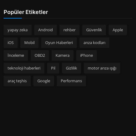
Popüler Etiketler
yapay zeka
Android
rehber
Güvenlik
Apple
iOS
Mobil
Oyun Haberleri
arıza kodları
İnceleme
OBD2
Kamera
iPhone
teknoloji haberleri
Pil
Gizlilik
motor arıza ışığı
araç teşhis
Google
Performans