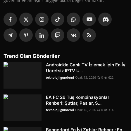
güvenilir ve anlaşılır bilgiyle okura değer katmaktır.
Trend Olan Gönderiler
Android’de Canlı TV İzlemek İçin En İyi
Ücretsiz IPTV U...
teknolojiigundemi
Ocak 13, 2026
0
622
EA FC 26 Tuş Kombinasyonları
Rehberi: Şutlar, Paslar, S...
teknolojiigundemi
Ocak 16, 2026
0
314
Bannerlord En İyi Zırhlar Rehberi: En