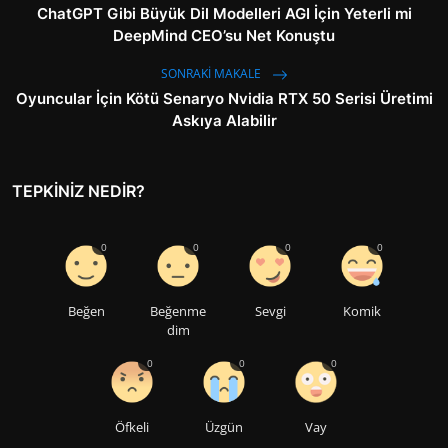
ChatGPT Gibi Büyük Dil Modelleri AGI İçin Yeterli mi
DeepMind CEO’su Net Konuştu
SONRAKI MAKALE
Oyuncular İçin Kötü Senaryo Nvidia RTX 50 Serisi Üretimi
Askıya Alabilir
TEPKINIZ NEDIR?
0
0
0
0
Beğen
Beğenme
Sevgi
Komik
dim
0
0
0
Öfkeli
Üzgün
Vay