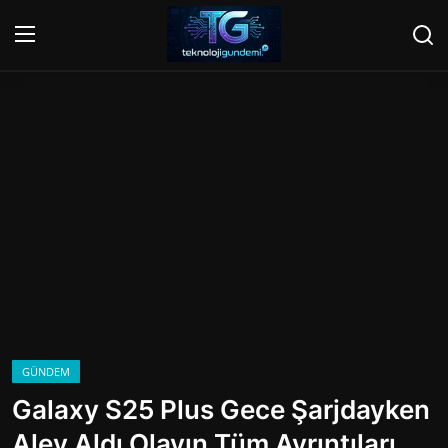
Giriş Yap
Kayıt Ol
Ana Sayfa
Gündem
Mobil
Bilgisayar
Yapay Zeka
GÜNDEM
Galaxy S25 Plus Gece Şarjdayken
Yazılım
Alev Aldı Olayın Tüm Ayrıntıları