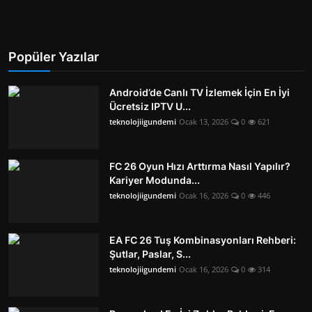
Popüler Yazılar
Android’de Canlı TV İzlemek İçin En İyi
Ücretsiz IPTV U...
teknolojiigundemi
Ocak 13, 2026
0
621
FC 26 Oyun Hızı Arttırma Nasıl Yapılır?
Kariyer Modunda...
teknolojiigundemi
Ocak 16, 2026
0
446
EA FC 26 Tuş Kombinasyonları Rehberi:
Şutlar, Paslar, S...
teknolojiigundemi
Ocak 16, 2026
0
314