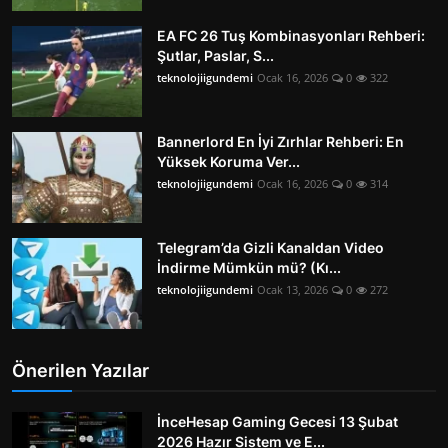
EA FC 26 Tuş Kombinasyonları Rehberi:
Şutlar, Paslar, S...
teknolojiigundemi
Ocak 16, 2026
0
322
Bannerlord En İyi Zırhlar Rehberi: En
Yüksek Koruma Ver...
teknolojiigundemi
Ocak 16, 2026
0
314
Telegram’da Gizli Kanaldan Video
İndirme Mümkün mü? (Kı...
teknolojiigundemi
Ocak 13, 2026
0
272
Önerilen Yazılar
İnceHesap Gaming Gecesi 13 Şubat
2026 Hazır Sistem ve E...