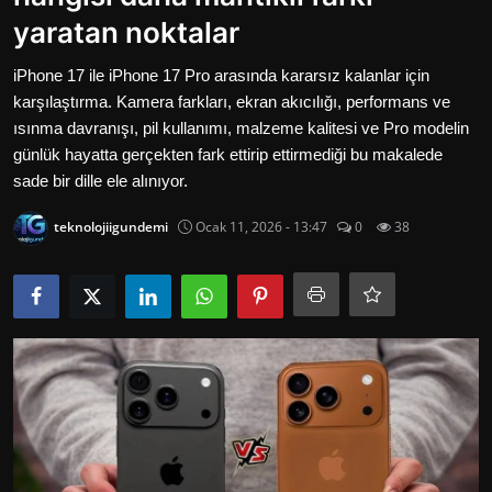
Oyun
yaratan noktalar
İletisim
iPhone 17 ile iPhone 17 Pro arasında kararsız kalanlar için
karşılaştırma. Kamera farkları, ekran akıcılığı, performans ve
Aktüeller
ısınma davranışı, pil kullanımı, malzeme kalitesi ve Pro modelin
günlük hayatta gerçekten fark ettirip ettirmediği bu makalede
E-Ticaret
sade bir dille ele alınıyor.
teknolojiigundemi
Ocak 11, 2026 - 13:47
0
38
İnternetten Kazanç
Otomotiv Teknolojileri