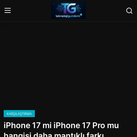
Giriş Yap
Kayıt Ol
Ana Sayfa
Gündem
Mobil
Bilgisayar
Yapay Zeka
KARŞILAŞTIRMA
iPhone 17 mi iPhone 17 Pro mu
Yazılım
hangisi daha mantıklı farkı