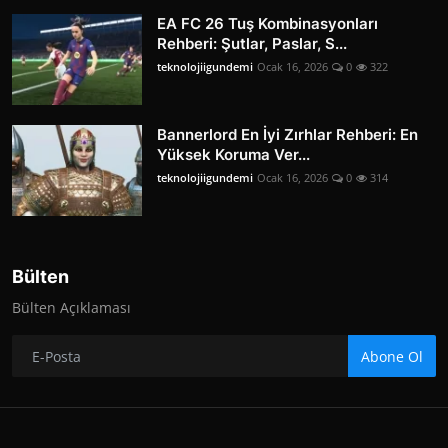
EA FC 26 Tuş Kombinasyonları
Rehberi: Şutlar, Paslar, S...
teknolojiigundemi
Ocak 16, 2026
0
322
Bannerlord En İyi Zırhlar Rehberi: En
Yüksek Koruma Ver...
teknolojiigundemi
Ocak 16, 2026
0
314
Bülten
Bülten Açıklaması
Abone Ol