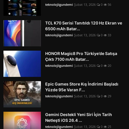
teknolojiigundemi
Şubat 13, 2026
0
56
TCL K70 Serisi Tanıtıldı 120 Hz Ekran ve
6500 mAh Batar...
teknolojiigundemi
Şubat 13, 2026
0
33
HONOR Magic8 Pro Türkiye’de Satışa
Çıktı 7100 mAh Batar...
teknolojiigundemi
Şubat 13, 2026
0
20
Epic Games Store Kış İndirimi Başladı
Yüzde 95e Varan F...
teknolojiigundemi
Şubat 13, 2026
0
29
Gemini Destekli Yeni Siri İçin Tarih
Netleşti iOS 26.4 ...
teknolojiigundemi
Şubat 13, 2026
0
25