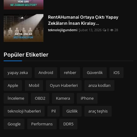
RentAHumanai Ortaya Çıktı Yapay
Zekâların İnsan Kiralay...
teknolojiigundemi
Şubat 13, 2026
0
28
Popüler Etiketler
yapay zeka
Android
rehber
Güvenlik
iOS
Apple
Mobil
Oyun Haberleri
arıza kodları
İnceleme
OBD2
Kamera
iPhone
teknoloji haberleri
Pil
Gizlilik
araç teşhis
Google
Performans
DDR5