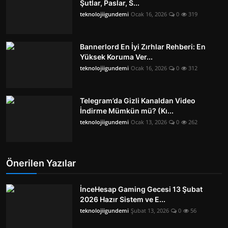
Şutlar, Paslar, S...
teknolojiigundemi
Ocak 16, 2026
0
319
Bannerlord En İyi Zırhlar Rehberi: En
Yüksek Koruma Ver...
teknolojiigundemi
Ocak 16, 2026
0
312
Telegram’da Gizli Kanaldan Video
İndirme Mümkün mü? (Kı...
teknolojiigundemi
Ocak 13, 2026
0
262
Önerilen Yazılar
İnceHesap Gaming Gecesi 13 Şubat
2026 Hazır Sistem ve E...
teknolojiigundemi
Şubat 13, 2026
0
56