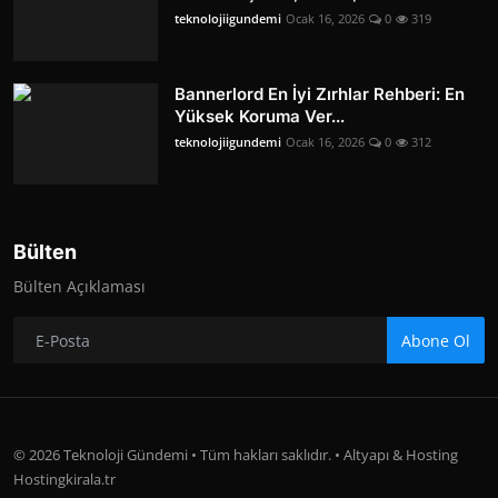
teknolojiigundemi
Ocak 16, 2026
0
319
Bannerlord En İyi Zırhlar Rehberi: En
Yüksek Koruma Ver...
teknolojiigundemi
Ocak 16, 2026
0
312
Bülten
Bülten Açıklaması
Abone Ol
© 2026 Teknoloji Gündemi • Tüm hakları saklıdır. • Altyapı & Hosting
Hostingkirala.tr