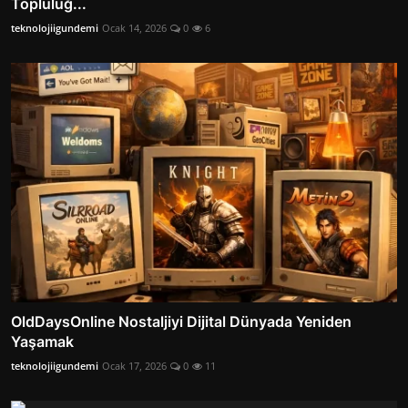
Topluluğ...
teknolojiigundemi
Ocak 14, 2026
0
6
OldDaysOnline Nostaljiyi Dijital Dünyada Yeniden
Yaşamak
teknolojiigundemi
Ocak 17, 2026
0
11