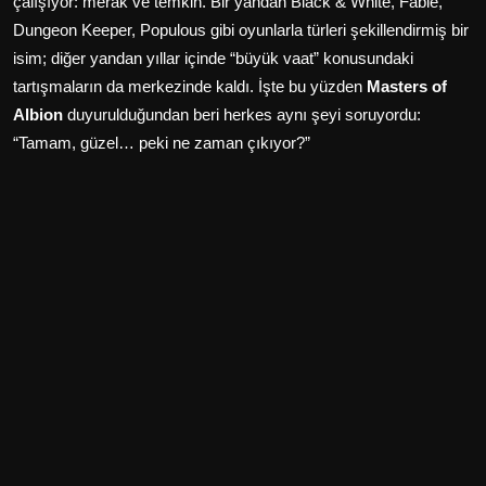
çalışıyor: merak ve temkin. Bir yandan Black & White, Fable,
Dungeon Keeper, Populous gibi oyunlarla türleri şekillendirmiş bir
isim; diğer yandan yıllar içinde “büyük vaat” konusundaki
tartışmaların da merkezinde kaldı. İşte bu yüzden
Masters of
Albion
duyurulduğundan beri herkes aynı şeyi soruyordu:
“Tamam, güzel… peki ne zaman çıkıyor?”