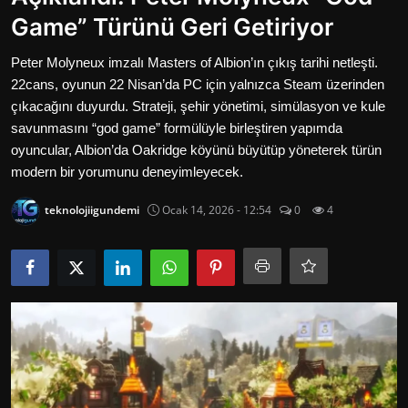
Oyun
Game” Türünü Geri Getiriyor
İletisim
Peter Molyneux imzalı Masters of Albion’ın çıkış tarihi netleşti.
22cans, oyunun 22 Nisan’da PC için yalnızca Steam üzerinden
Aktüeller
çıkacağını duyurdu. Strateji, şehir yönetimi, simülasyon ve kule
savunmasını “god game” formülüyle birleştiren yapımda
E-Ticaret
oyuncular, Albion’da Oakridge köyünü büyütüp yöneterek türün
modern bir yorumunu deneyimleyecek.
İnternetten Kazanç
teknolojiigundemi
Ocak 14, 2026 - 12:54
0
4
Otomotiv Teknolojileri