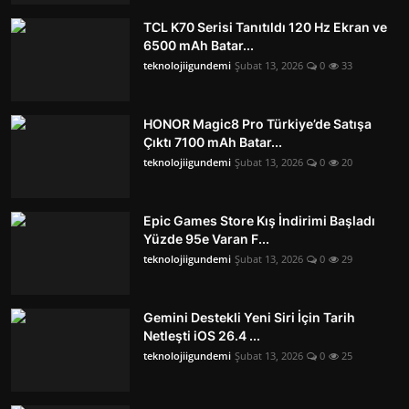
TCL K70 Serisi Tanıtıldı 120 Hz Ekran ve
6500 mAh Batar...
teknolojiigundemi
Şubat 13, 2026
0
33
HONOR Magic8 Pro Türkiye’de Satışa
Çıktı 7100 mAh Batar...
teknolojiigundemi
Şubat 13, 2026
0
20
Epic Games Store Kış İndirimi Başladı
Yüzde 95e Varan F...
teknolojiigundemi
Şubat 13, 2026
0
29
Gemini Destekli Yeni Siri İçin Tarih
Netleşti iOS 26.4 ...
teknolojiigundemi
Şubat 13, 2026
0
25