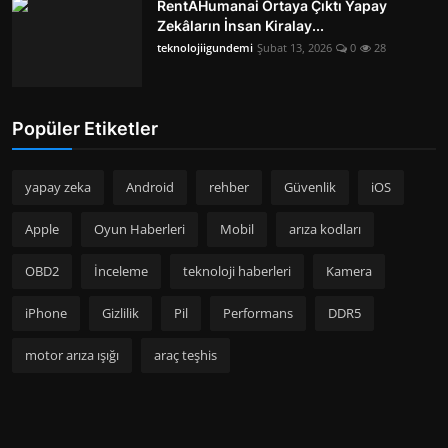
RentAHumanai Ortaya Çıktı Yapay
Zekâların İnsan Kiralay...
teknolojiigundemi
Şubat 13, 2026
0
28
Popüler Etiketler
yapay zeka
Android
rehber
Güvenlik
iOS
Apple
Oyun Haberleri
Mobil
arıza kodları
OBD2
İnceleme
teknoloji haberleri
Kamera
iPhone
Gizlilik
Pil
Performans
DDR5
motor arıza ışığı
araç teşhis