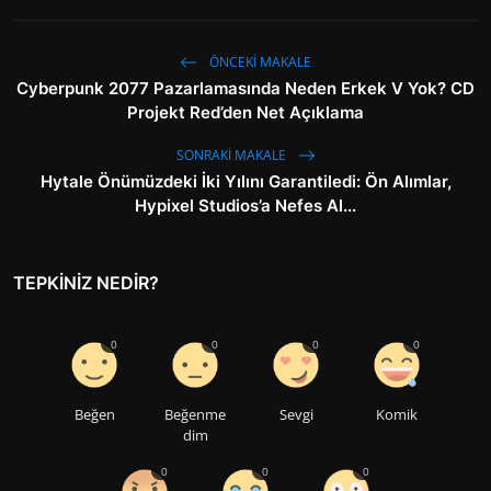
ÖNCEKI MAKALE
Cyberpunk 2077 Pazarlamasında Neden Erkek V Yok? CD
Projekt Red’den Net Açıklama
SONRAKI MAKALE
Hytale Önümüzdeki İki Yılını Garantiledi: Ön Alımlar,
Hypixel Studios’a Nefes Al...
TEPKINIZ NEDIR?
0
0
0
0
Beğen
Beğenme
Sevgi
Komik
dim
0
0
0