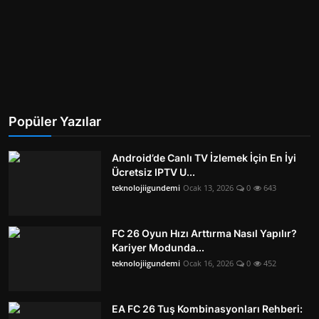
Popüler Yazılar
Android’de Canlı TV İzlemek İçin En İyi
Ücretsiz IPTV U...
teknolojiigundemi
Ocak 13, 2026
0
643
FC 26 Oyun Hızı Arttırma Nasıl Yapılır?
Kariyer Modunda...
teknolojiigundemi
Ocak 16, 2026
0
452
EA FC 26 Tuş Kombinasyonları Rehberi: