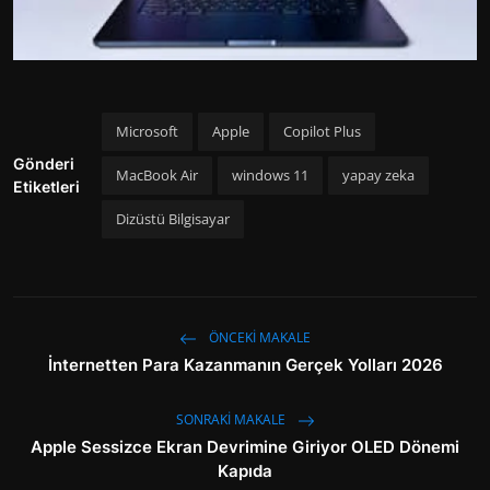
Microsoft
Apple
Copilot Plus
Gönderi
MacBook Air
windows 11
yapay zeka
Etiketleri
Dizüstü Bilgisayar
ÖNCEKI MAKALE
İnternetten Para Kazanmanın Gerçek Yolları 2026
SONRAKI MAKALE
Apple Sessizce Ekran Devrimine Giriyor OLED Dönemi
Kapıda