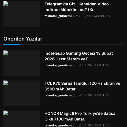
Telegram’da Gizli Kanaldan Video
İndirme Mümkün mü? (Kı...
teknolojiigundemi
Ocak 13, 2026
0
260
Önerilen Yazılar
İnceHesap Gaming Gecesi 13 Şubat
2026 Hazır Sistem ve E...
teknolojiigundemi
Şubat 13, 2026
0
56
TCL K70 Serisi Tanıtıldı 120 Hz Ekran ve
6500 mAh Batar...
teknolojiigundemi
Şubat 13, 2026
0
33
HONOR Magic8 Pro Türkiye’de Satışa
Çıktı 7100 mAh Batar...
teknolojiigundemi
Şubat 13, 2026
0
20