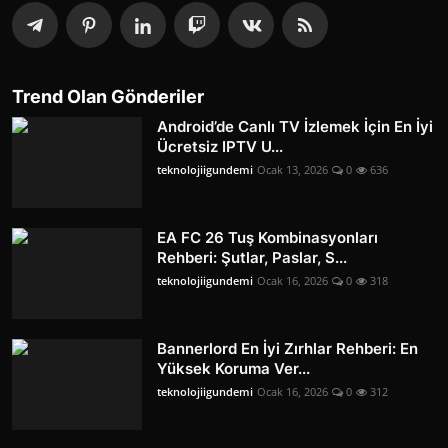
Trend Olan Gönderiler
Android’de Canlı TV İzlemek İçin En İyi
Ücretsiz IPTV U...
teknolojiigundemi
Ocak 13, 2026
0
636
EA FC 26 Tuş Kombinasyonları
Rehberi: Şutlar, Paslar, S...
teknolojiigundemi
Ocak 16, 2026
0
318
Bannerlord En İyi Zırhlar Rehberi: En
Yüksek Koruma Ver...
teknolojiigundemi
Ocak 16, 2026
0
312