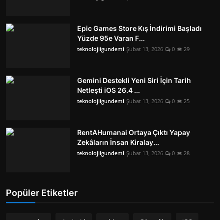
Epic Games Store Kış İndirimi Başladı
Yüzde 95e Varan F...
teknolojiigundemi
Şubat 13, 2026
0
29
Gemini Destekli Yeni Siri İçin Tarih
Netleşti iOS 26.4 ...
teknolojiigundemi
Şubat 13, 2026
0
25
RentAHumanai Ortaya Çıktı Yapay
Zekâların İnsan Kiralay...
teknolojiigundemi
Şubat 13, 2026
0
28
Popüler Etiketler