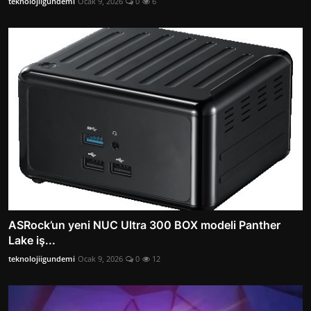
teknolojiigundemi
Ocak 9, 2026
0
6
ASRock’un yeni NUC Ultra 300 BOX modeli Panther
Lake iş...
teknolojiigundemi
Ocak 9, 2026
0
12