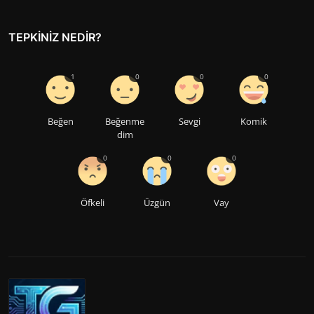
TEPKINIZ NEDIR?
1
0
0
0
Beğen
Beğenme
Sevgi
Komik
dim
0
0
0
Öfkeli
Üzgün
Vay