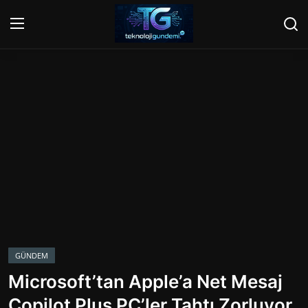
Giriş Yap
Kayıt Ol
Ana Sayfa
Gündem
Mobil
Bilgisayar
Yapay Zeka
GÜNDEM
Microsoft’tan Apple’a Net Mesaj
Yazılım
Copilot Plus PC’ler Tahtı Zorluyor