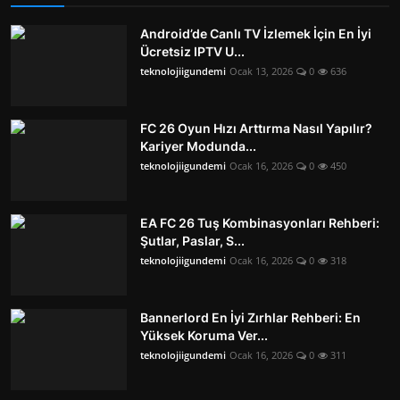
Android’de Canlı TV İzlemek İçin En İyi
Ücretsiz IPTV U...
teknolojiigundemi
Ocak 13, 2026
0
636
FC 26 Oyun Hızı Arttırma Nasıl Yapılır?
Kariyer Modunda...
teknolojiigundemi
Ocak 16, 2026
0
450
EA FC 26 Tuş Kombinasyonları Rehberi:
Şutlar, Paslar, S...
teknolojiigundemi
Ocak 16, 2026
0
318
Bannerlord En İyi Zırhlar Rehberi: En
Yüksek Koruma Ver...
teknolojiigundemi
Ocak 16, 2026
0
311