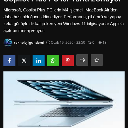
Oyun
Microsoft, Copilot Plus PC’lerin M4 işlemcili MacBook Air’den
daha hızlı olduğunu iddia ediyor. Performans, pil ömrü ve yapay
İletisim
zeka gücüyle dikkat çeken yeni Windows 11 bilgisayarlar Apple’a
açık bir mesaj veriyor.
Aktüeller
teknolojiigundemi
Ocak 19, 2026 - 22:50
0
13
E-Ticaret
İnternetten Kazanç
Otomotiv Teknolojileri