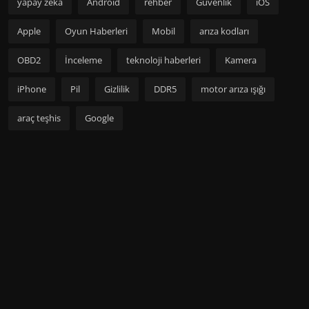
yapay zeka
Android
rehber
Güvenlik
iOS
Apple
Oyun Haberleri
Mobil
arıza kodları
OBD2
İnceleme
teknoloji haberleri
Kamera
iPhone
Pil
Gizlilik
DDR5
motor arıza ışığı
araç teşhis
Google