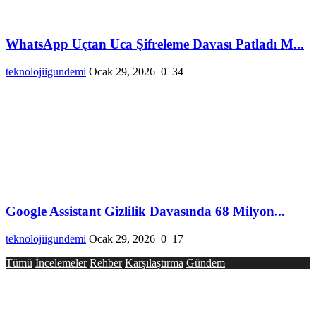
WhatsApp Uçtan Uca Şifreleme Davası Patladı M...
teknolojiigundemi
Ocak 29, 2026
0
34
Google Assistant Gizlilik Davasında 68 Milyon...
teknolojiigundemi
Ocak 29, 2026
0
17
Tümü
İncelemeler
Rehber
Karşılaştırma
Gündem