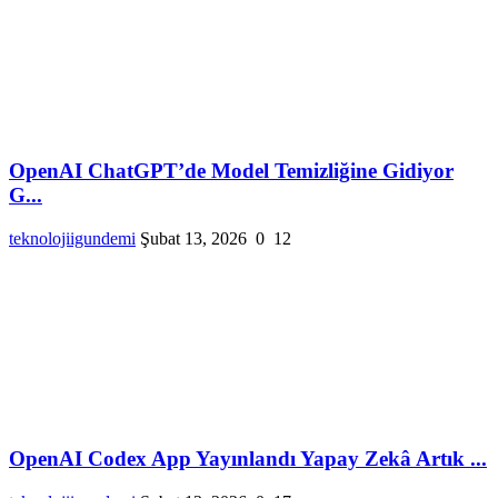
OpenAI ChatGPT’de Model Temizliğine Gidiyor
G...
teknolojiigundemi
Şubat 13, 2026
0
12
OpenAI Codex App Yayınlandı Yapay Zekâ Artık ...