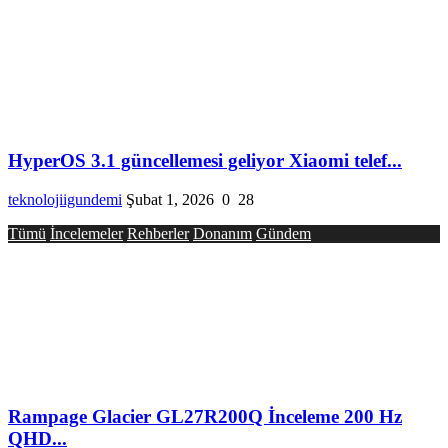
HyperOS 3.1 güncellemesi geliyor Xiaomi telef...
teknolojiigundemi
Şubat 1, 2026
0
28
Tümü
İncelemeler
Rehberler
Donanım
Gündem
Rampage Glacier GL27R200Q İnceleme 200 Hz
QHD...