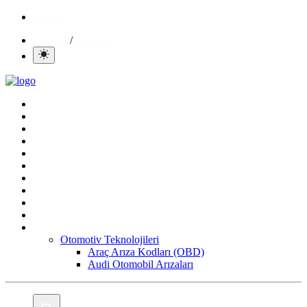
İletisim
/
Giriş Yap
Kayıt Ol
Ana Sayfa
Gündem
Mobil
Bilgisayar
Yapay Zeka
Yazılım
Oyun
Aktüeller
E-Ticaret
İnternetten Kazanç
Daha Fazla
Otomotiv Teknolojileri
Araç Arıza Kodları (OBD)
Audi Otomobil Arızaları