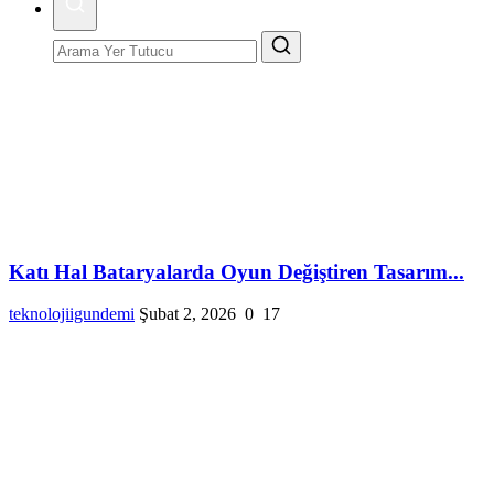
Katı Hal Bataryalarda Oyun Değiştiren Tasarım...
teknolojiigundemi
Şubat 2, 2026
0
17