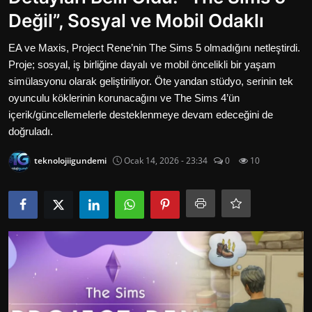
Oyun
Değil”, Sosyal ve Mobil Odaklı
İletisim
EA ve Maxis, Project Rene’nin The Sims 5 olmadığını netleştirdi.
Proje; sosyal, iş birliğine dayalı ve mobil öncelikli bir yaşam
Aktüeller
simülasyonu olarak geliştiriliyor. Öte yandan stüdyo, serinin tek
oyunculu köklerinin korunacağını ve The Sims 4’ün
E-Ticaret
içerik/güncellemelerle desteklenmeye devam edeceğini de
doğruladı.
İnternetten Kazanç
teknolojiigundemi
Ocak 14, 2026 - 23:34
0
10
Otomotiv Teknolojileri