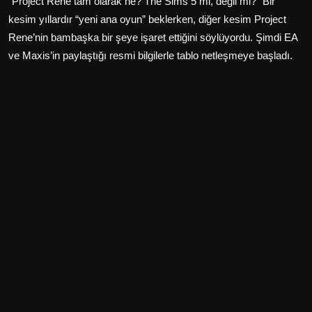
“Project Rene tam olarak ne? The Sims 5 mi, değil mi?” Bir
kesim yıllardır “yeni ana oyun” beklerken, diğer kesim Project
Rene’nin bambaşka bir şeye işaret ettiğini söylüyordu. Şimdi EA
ve Maxis’in paylaştığı resmi bilgilerle tablo netleşmeye başladı.