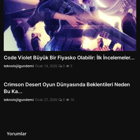
Code Violet Büyük Bir Fiyasko Olabilir: İlk İncelemeler...
teknolojiigundemi
Ocak 14, 2026
0
3
Crimson Desert Oyun Dünyasında Beklentileri Neden
Bu Ka...
teknolojiigundemi
Ocak 27, 2026
0
16
Yorumlar