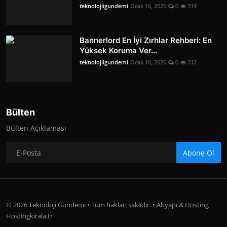
teknolojiigundemi
Ocak 16, 2026
0
319
Bannerlord En İyi Zırhlar Rehberi: En
Yüksek Koruma Ver...
teknolojiigundemi
Ocak 16, 2026
0
312
Bülten
Bülten Açıklaması
Abone Ol
© 2026 Teknoloji Gündemi • Tüm hakları saklıdır. • Altyapı & Hosting
Hostingkirala.tr