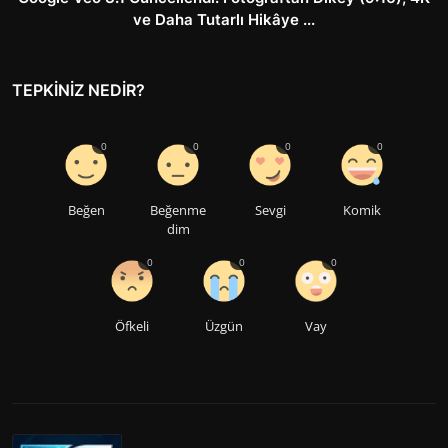
ve Daha Tutarlı Hikâye ...
TEPKINIZ NEDIR?
0
0
0
0
Beğen
Beğenme
Sevgi
Komik
dim
0
0
0
Öfkeli
Üzgün
Vay