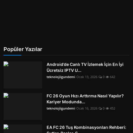
Popüler Yazılar
Android’de Canlı TV İzlemek İçin En İyi
Ücretsiz IPTV U...
teknolojiigundemi
Ocak 13, 2026
0
642
FC 26 Oyun Hızı Arttırma Nasıl Yapılır?
Kariyer Modunda...
teknolojiigundemi
Ocak 16, 2026
0
452
EA FC 26 Tuş Kombinasyonları Rehberi: