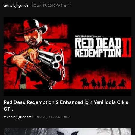
teknolojiigundemi
Ocak 17, 2026
0
11
Red Dead Redemption 2 Enhanced İçin Yeni İddia Çıkış
GT...
teknolojiigundemi
Ocak 29, 2026
0
20