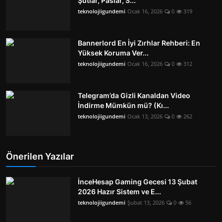
Şutlar, Paslar, S...
teknolojiigundemi
Ocak 16, 2026
0
319
Bannerlord En İyi Zırhlar Rehberi: En
Yüksek Koruma Ver...
teknolojiigundemi
Ocak 16, 2026
0
312
Telegram’da Gizli Kanaldan Video
İndirme Mümkün mü? (Kı...
teknolojiigundemi
Ocak 13, 2026
0
262
Önerilen Yazılar
İnceHesap Gaming Gecesi 13 Şubat
2026 Hazır Sistem ve E...
teknolojiigundemi
Şubat 13, 2026
0
56