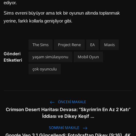
ediyor.
Sims evreni büyüyor ama tek bir oyunun altında toplanmak
yerine, farklı kollarla genişliyor gibi.
The Sims
Project Rene
EA
Maxis
Gönderi
yaşam simülasyonu
Mobil Oyun
Etiketleri
çok oyunculu
ÖNCEKI MAKALE
Crimson Desert Haritası Devasa: “Skyrim’in En Az 2 Katı”
İddiası ve Dikey Keşif ...
SONRAKI MAKALE
Google Veo 3.1 Güncellendi: Fotoğraftan Dikey (9:16), 4K