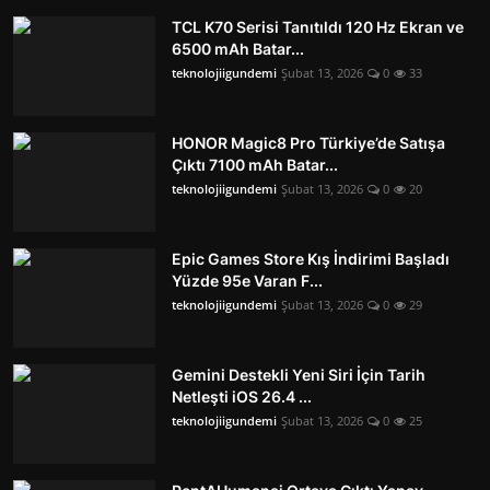
TCL K70 Serisi Tanıtıldı 120 Hz Ekran ve
6500 mAh Batar...
teknolojiigundemi
Şubat 13, 2026
0
33
HONOR Magic8 Pro Türkiye’de Satışa
Çıktı 7100 mAh Batar...
teknolojiigundemi
Şubat 13, 2026
0
20
Epic Games Store Kış İndirimi Başladı
Yüzde 95e Varan F...
teknolojiigundemi
Şubat 13, 2026
0
29
Gemini Destekli Yeni Siri İçin Tarih
Netleşti iOS 26.4 ...
teknolojiigundemi
Şubat 13, 2026
0
25