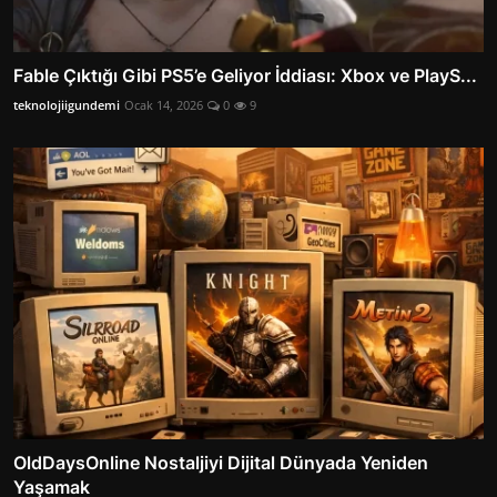
Fable Çıktığı Gibi PS5’e Geliyor İddiası: Xbox ve PlayS...
teknolojiigundemi
Ocak 14, 2026
0
9
OldDaysOnline Nostaljiyi Dijital Dünyada Yeniden
Yaşamak