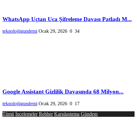
WhatsApp Uçtan Uca Şifreleme Davası Patladı M...
teknolojiigundemi
Ocak 29, 2026
0
34
Google Assistant Gizlilik Davasında 68 Milyon...
teknolojiigundemi
Ocak 29, 2026
0
17
Tümü
İncelemeler
Rehber
Karşılaştırma
Gündem