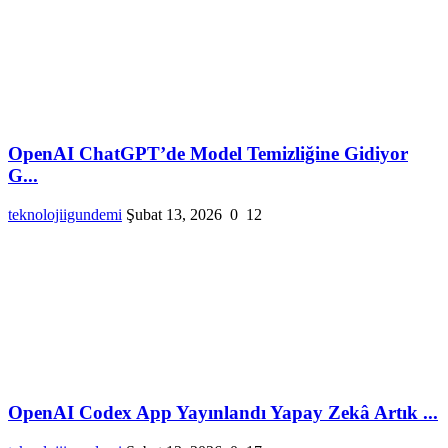
OpenAI ChatGPT’de Model Temizliğine Gidiyor
G...
teknolojiigundemi
Şubat 13, 2026
0
12
OpenAI Codex App Yayınlandı Yapay Zekâ Artık ...