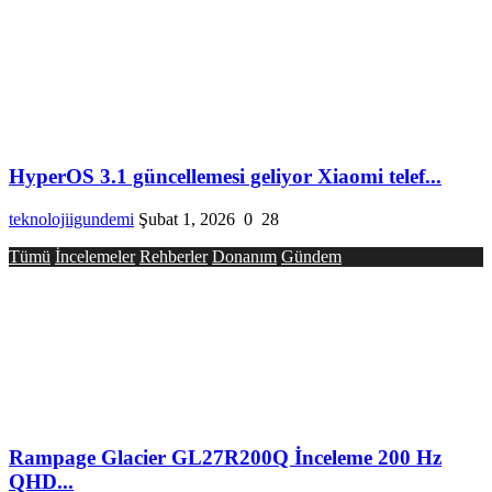
HyperOS 3.1 güncellemesi geliyor Xiaomi telef...
teknolojiigundemi
Şubat 1, 2026
0
28
Tümü
İncelemeler
Rehberler
Donanım
Gündem
Rampage Glacier GL27R200Q İnceleme 200 Hz
QHD...