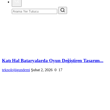
Katı Hal Bataryalarda Oyun Değiştiren Tasarım...
teknolojiigundemi
Şubat 2, 2026
0
17