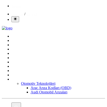
İletisim
/
Giriş Yap
Kayıt Ol
Ana Sayfa
Gündem
Mobil
Bilgisayar
Yapay Zeka
Yazılım
Oyun
Aktüeller
E-Ticaret
İnternetten Kazanç
Daha Fazla
Otomotiv Teknolojileri
Araç Arıza Kodları (OBD)
Audi Otomobil Arızaları