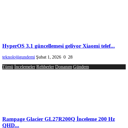
HyperOS 3.1 güncellemesi geliyor Xiaomi telef...
teknolojiigundemi
Şubat 1, 2026
0
28
Tümü
İncelemeler
Rehberler
Donanım
Gündem
Rampage Glacier GL27R200Q İnceleme 200 Hz
QHD...