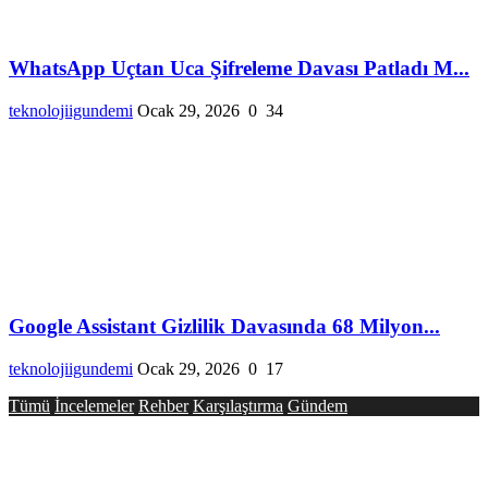
WhatsApp Uçtan Uca Şifreleme Davası Patladı M...
teknolojiigundemi
Ocak 29, 2026
0
34
Google Assistant Gizlilik Davasında 68 Milyon...
teknolojiigundemi
Ocak 29, 2026
0
17
Tümü
İncelemeler
Rehber
Karşılaştırma
Gündem