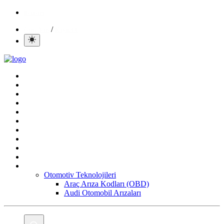
İletisim
/
Giriş Yap
Kayıt Ol
Ana Sayfa
Gündem
Mobil
Bilgisayar
Yapay Zeka
Yazılım
Oyun
Aktüeller
E-Ticaret
İnternetten Kazanç
Daha Fazla
Otomotiv Teknolojileri
Araç Arıza Kodları (OBD)
Audi Otomobil Arızaları