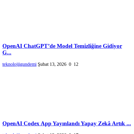
OpenAI ChatGPT’de Model Temizliğine Gidiyor
G...
teknolojiigundemi
Şubat 13, 2026
0
12
OpenAI Codex App Yayınlandı Yapay Zekâ Artık ...