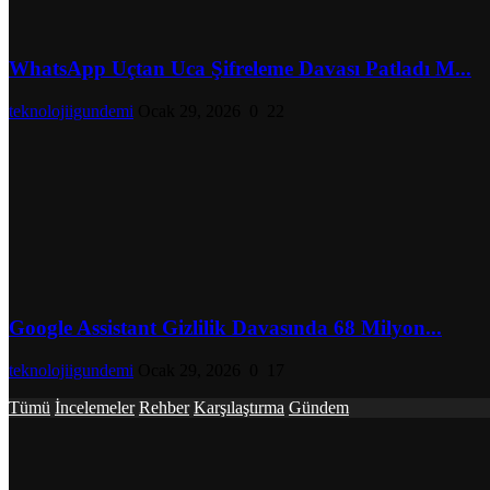
WhatsApp Uçtan Uca Şifreleme Davası Patladı M...
teknolojiigundemi
Ocak 29, 2026
0
22
Google Assistant Gizlilik Davasında 68 Milyon...
teknolojiigundemi
Ocak 29, 2026
0
17
Tümü
İncelemeler
Rehber
Karşılaştırma
Gündem