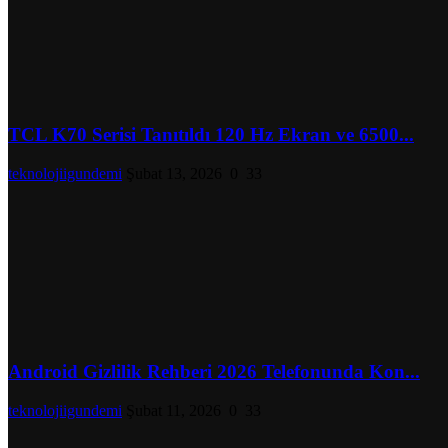
TCL K70 Serisi Tanıtıldı 120 Hz Ekran ve 6500...
teknolojiigundemi
Şubat 13, 2026
0
33
Android Gizlilik Rehberi 2026 Telefonunda Kon...
teknolojiigundemi
Şubat 11, 2026
0
33