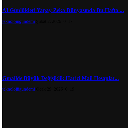
AI Günlükleri Yapay Zeka Dünyasında Bu Hafta ...
teknolojiigundemi
Şubat 2, 2026
0
17
Gmailde Büyük Değişiklik Harici Mail Hesaplar...
teknolojiigundemi
Ocak 29, 2026
0
19