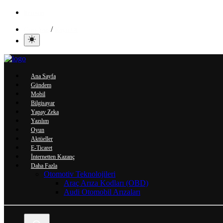
İletisim
/
Giriş Yap
Kayıt Ol
Ana Sayfa
Gündem
Mobil
Bilgisayar
Yapay Zeka
Yazılım
Oyun
Aktüeller
E-Ticaret
İnternetten Kazanç
Daha Fazla
Otomotiv Teknolojileri
Araç Arıza Kodları (OBD)
Audi Otomobil Arızaları