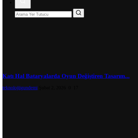
Katı Hal Bataryalarda Oyun Değiştiren Tasarım...
teknolojiigundemi
Şubat 2, 2026
0
17