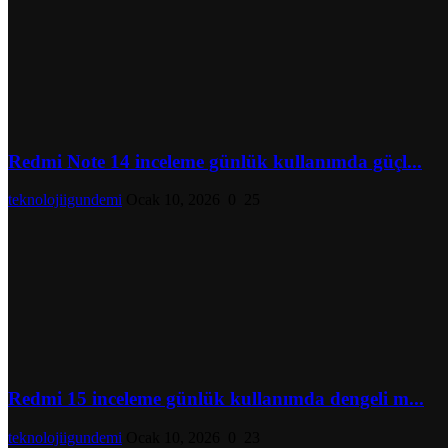
Redmi Note 14 inceleme günlük kullanımda güçl...
teknolojiigundemi
Ocak 10, 2026
0
25
Redmi 15 inceleme günlük kullanımda dengeli m...
teknolojiigundemi
Ocak 10, 2026
0
23