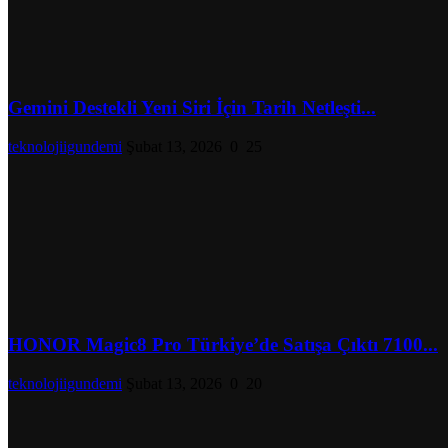
Gemini Destekli Yeni Siri İçin Tarih Netleşti...
teknolojiigundemi
Şubat 13, 2026
0
25
HONOR Magic8 Pro Türkiye’de Satışa Çıktı 7100...
teknolojiigundemi
Şubat 13, 2026
0
20