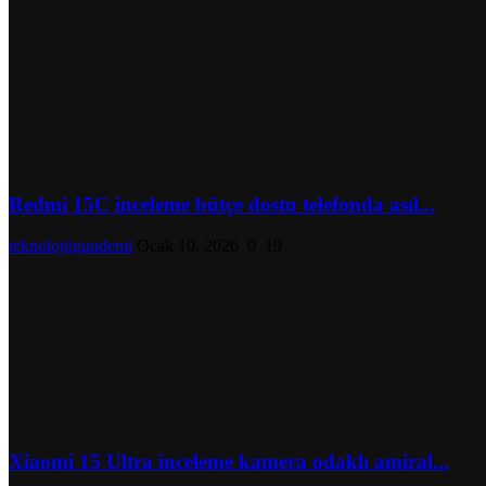
Redmi 15C inceleme bütçe dostu telefonda asıl...
teknolojiigundemi
Ocak 10, 2026
0
19
Xiaomi 15 Ultra inceleme kamera odaklı amiral...