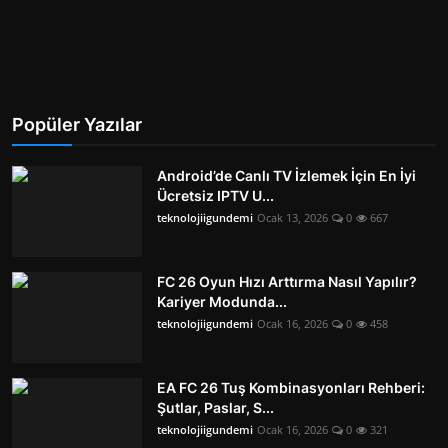
Popüler Yazılar
Android’de Canlı TV İzlemek İçin En İyi
Ücretsiz IPTV U...
teknolojiigundemi
Ocak 13, 2026
0
667
FC 26 Oyun Hızı Arttırma Nasıl Yapılır?
Kariyer Modunda...
teknolojiigundemi
Ocak 16, 2026
0
458
EA FC 26 Tuş Kombinasyonları Rehberi:
Şutlar, Paslar, S...
teknolojiigundemi
Ocak 16, 2026
0
321