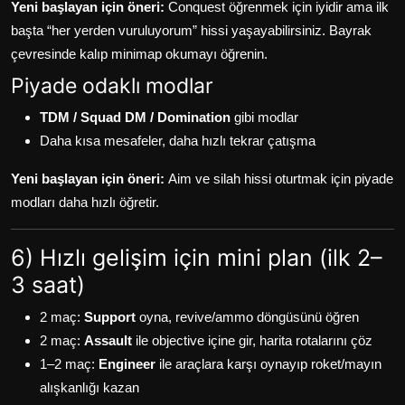
Yeni başlayan için öneri:
Conquest öğrenmek için iyidir ama ilk
başta “her yerden vuruluyorum” hissi yaşayabilirsiniz. Bayrak
çevresinde kalıp minimap okumayı öğrenin.
Piyade odaklı modlar
TDM / Squad DM / Domination
gibi modlar
Daha kısa mesafeler, daha hızlı tekrar çatışma
Yeni başlayan için öneri:
Aim ve silah hissi oturtmak için piyade
modları daha hızlı öğretir.
6) Hızlı gelişim için mini plan (ilk 2–
3 saat)
2 maç:
Support
oyna, revive/ammo döngüsünü öğren
2 maç:
Assault
ile objective içine gir, harita rotalarını çöz
1–2 maç:
Engineer
ile araçlara karşı oynayıp roket/mayın
alışkanlığı kazan