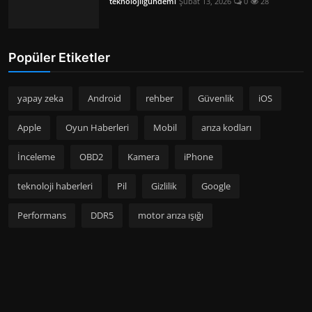
teknolojiigundemi
Şubat 13, 2026
0
28
Popüler Etiketler
yapay zeka
Android
rehber
Güvenlik
iOS
Apple
Oyun Haberleri
Mobil
arıza kodları
İnceleme
OBD2
Kamera
iPhone
teknoloji haberleri
Pil
Gizlilik
Google
Performans
DDR5
motor arıza ışığı