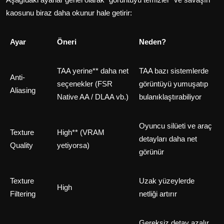
kaosunu biraz daha okunur hale getirir:
Ayar
Öneri
Neden?
TAA yerine** daha net
TAA bazı sistemlerde
Anti-
seçenekler (FSR
görüntüyü yumuşatıp
Aliasing
Native AA / DLAA vb.)
bulanıklaştırabiliyor
Oyuncu silüeti ve araç
Texture
High** (VRAM
detayları daha net
Quality
yetiyorsa)
görünür
Texture
Uzak yüzeylerde
High
Filtering
netliği artırır
Gereksiz detay azalır,