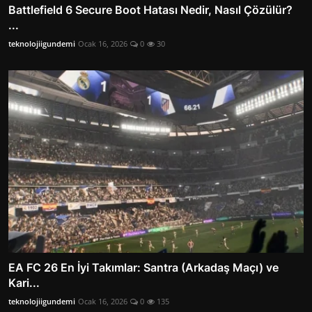
Battlefield 6 Secure Boot Hatası Nedir, Nasıl Çözülür?
...
teknolojiigundemi
Ocak 16, 2026
0
30
EA FC 26 En İyi Takımlar: Santra (Arkadaş Maçı) ve
Kari...
teknolojiigundemi
Ocak 16, 2026
0
135