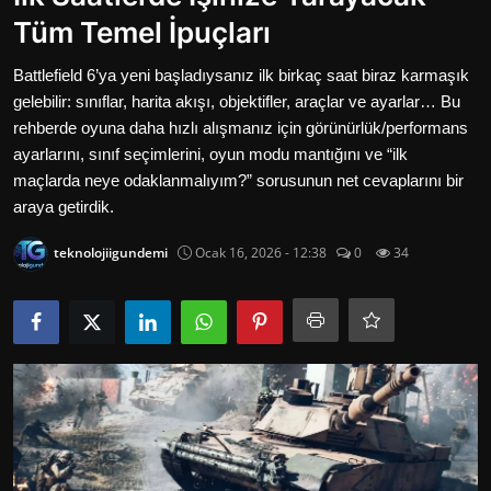
Oyun
Tüm Temel İpuçları
İletisim
Battlefield 6’ya yeni başladıysanız ilk birkaç saat biraz karmaşık
gelebilir: sınıflar, harita akışı, objektifler, araçlar ve ayarlar… Bu
Aktüeller
rehberde oyuna daha hızlı alışmanız için görünürlük/performans
ayarlarını, sınıf seçimlerini, oyun modu mantığını ve “ilk
E-Ticaret
maçlarda neye odaklanmalıyım?” sorusunun net cevaplarını bir
araya getirdik.
İnternetten Kazanç
teknolojiigundemi
Ocak 16, 2026 - 12:38
0
34
Otomotiv Teknolojileri