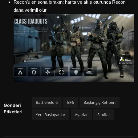
Recon’u en sona bırakın; harita ve akış oturunca Recon
daha verimli olur
Battlefield 6
BF6
Başlangıç Rehberi
Gönderi
Etiketleri
Yeni Başlayanlar
Ayarlar
Sınıflar