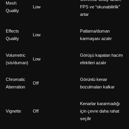
Mesh
Low
FPS ve “okunabilirlik”
Quality
artar
Effects
Patlama/duman
Low
Quality
karmaşası azalır
Volumetric
Görüşü kapatan hacim
Low
(sis/duman)
efektleri azalır
Chromatic
Görüntü kenar
Off
Aberration
bozulmaları kalkar
Kenarlar kararmadığı
Vignette
Off
için çevre daha rahat
seçilir