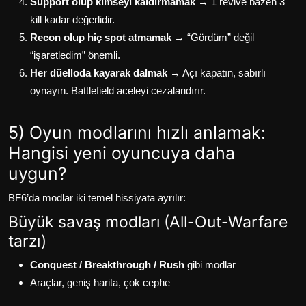
Support olup kimseyi kaldırmamak
→ 1 revive bazen 3
kill kadar değerlidir.
Recon olup hiç spot atmamak
→ “Gördüm” değil
“işaretledim” önemli.
Her düelloda kayarak dalmak
→ Açı kapatın, sabırlı
oynayın. Battlefield aceleyi cezalandırır.
5) Oyun modlarını hızlı anlamak:
Hangisi yeni oyuncuya daha
uygun?
BF6’da modlar iki temel hissiyata ayrılır:
Büyük savaş modları (All-Out-Warfare
tarzı)
Conquest / Breakthrough / Rush
gibi modlar
Araçlar, geniş harita, çok cephe