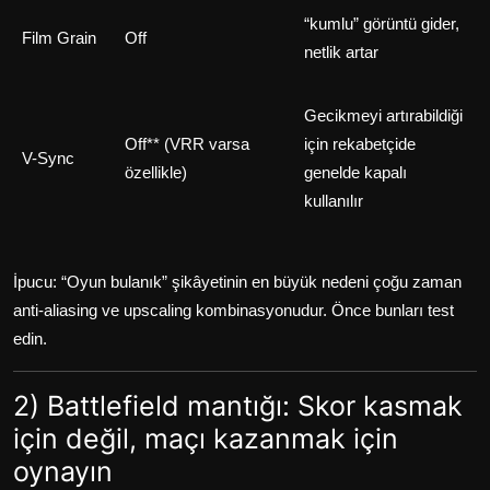
“kumlu” görüntü gider,
Film Grain
Off
netlik artar
Gecikmeyi artırabildiği
Off** (VRR varsa
için rekabetçide
V-Sync
özellikle)
genelde kapalı
kullanılır
İpucu: “Oyun bulanık” şikâyetinin en büyük nedeni çoğu zaman
anti-aliasing ve upscaling kombinasyonudur. Önce bunları test
edin.
2) Battlefield mantığı: Skor kasmak
için değil, maçı kazanmak için
oynayın