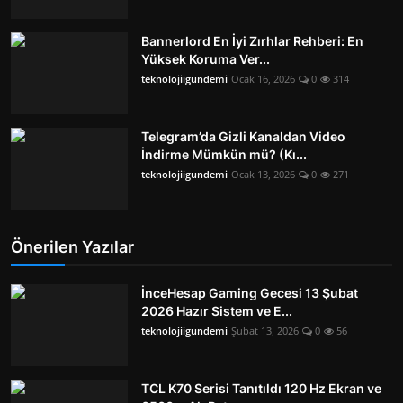
Bannerlord En İyi Zırhlar Rehberi: En
Yüksek Koruma Ver...
teknolojiigundemi
Ocak 16, 2026
0
314
Telegram’da Gizli Kanaldan Video
İndirme Mümkün mü? (Kı...
teknolojiigundemi
Ocak 13, 2026
0
271
Önerilen Yazılar
İnceHesap Gaming Gecesi 13 Şubat
2026 Hazır Sistem ve E...
teknolojiigundemi
Şubat 13, 2026
0
56
TCL K70 Serisi Tanıtıldı 120 Hz Ekran ve