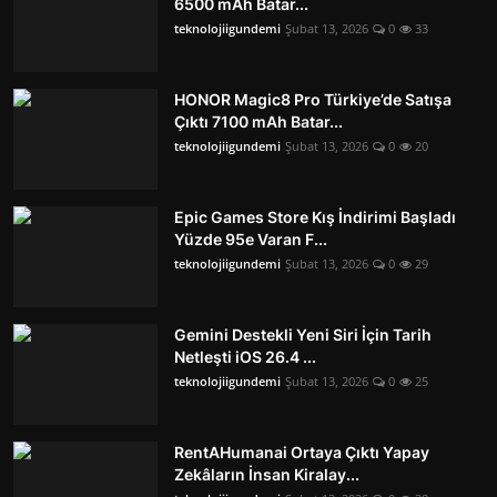
6500 mAh Batar...
teknolojiigundemi
Şubat 13, 2026
0
33
HONOR Magic8 Pro Türkiye’de Satışa
Çıktı 7100 mAh Batar...
teknolojiigundemi
Şubat 13, 2026
0
20
Epic Games Store Kış İndirimi Başladı
Yüzde 95e Varan F...
teknolojiigundemi
Şubat 13, 2026
0
29
Gemini Destekli Yeni Siri İçin Tarih
Netleşti iOS 26.4 ...
teknolojiigundemi
Şubat 13, 2026
0
25
RentAHumanai Ortaya Çıktı Yapay
Zekâların İnsan Kiralay...