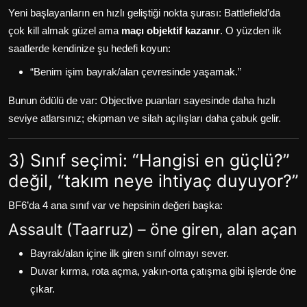
Yeni başlayanların en hızlı geliştiği nokta şurası: Battlefield’da
çok kill almak güzel ama
maçı objektif kazanır
. O yüzden ilk
saatlerde kendinize şu hedefi koyun:
“Benim işim bayrak/alan çevresinde yaşamak.”
Bunun ödülü de var: Objective puanları sayesinde daha hızlı
seviye atlarsınız; ekipman ve silah açılışları daha çabuk gelir.
3) Sınıf seçimi: “Hangisi en güçlü?”
değil, “takım neye ihtiyaç duyuyor?”
BF6’da 4 ana sınıf var ve hepsinin değeri başka:
Assault (Taarruz) – öne giren, alan açan
Bayrak/alan içine ilk giren sınıf olmayı sever.
Duvar kırma, rota açma, yakın-orta çatışma gibi işlerde öne
çıkar.