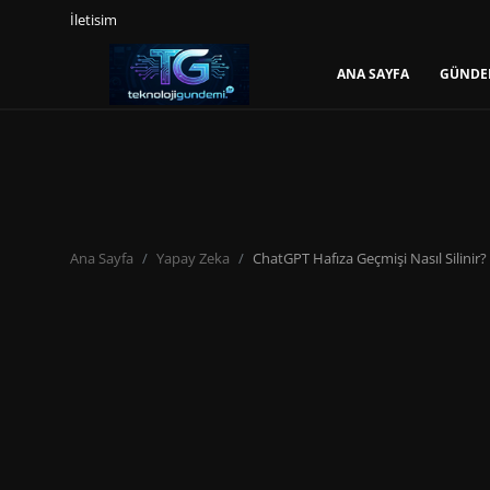
İletisim
ANA SAYFA
GÜNDE
Giriş Yap
Kayıt Ol
Ana Sayfa
Gündem
Ana Sayfa
Yapay Zeka
ChatGPT Hafıza Geçmişi Nasıl Silinir
Mobil
Bilgisayar
Yapay Zeka
Yazılım