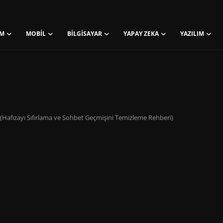
M
MOBIL
BILGISAYAR
YAPAY ZEKA
YAZILIM
? (Hafızayı Sıfırlama ve Sohbet Geçmişini Temizleme Rehberi)