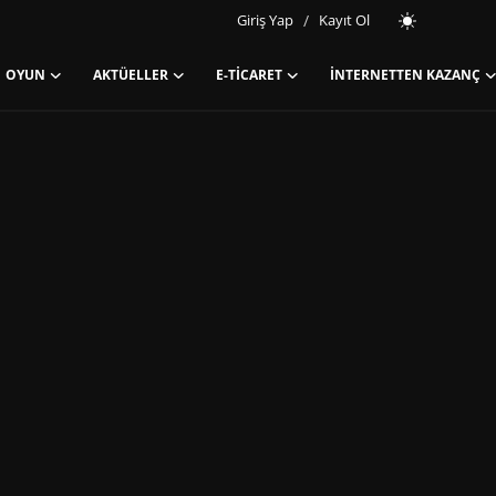
Giriş Yap
/
Kayıt Ol
OYUN
AKTÜELLER
E-TICARET
İNTERNETTEN KAZANÇ