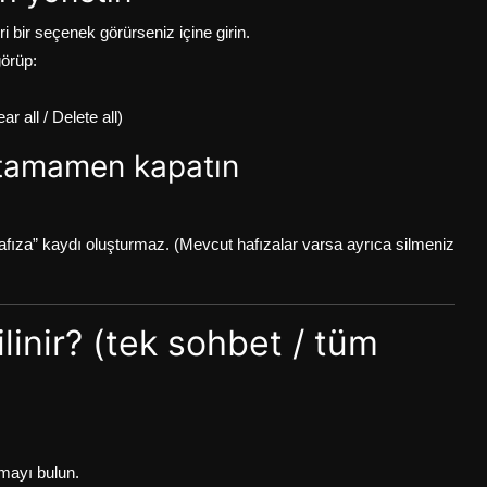
i bir seçenek görürseniz içine girin.
görüp:
ar all / Delete all)
ı tamamen kapatın
ıza” kaydı oluşturmaz. (Mevcut hafızalar varsa ayrıca silmeniz
linir? (tek sohbet / tüm
şmayı bulun.