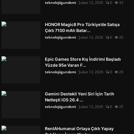
teknolojiigundemi
Şubat 13, 2026
0
33
HONOR Magic8 Pro Türkiye’de Satışa
Çıktı 7100 mAh Batar...
teknolojiigundemi
Şubat 13, 2026
0
20
Epic Games Store Kış İndirimi Başladı
Yüzde 95e Varan F...
teknolojiigundemi
Şubat 13, 2026
0
29
Gemini Destekli Yeni Siri İçin Tarih
Netleşti iOS 26.4 ...
teknolojiigundemi
Şubat 13, 2026
0
25
RentAHumanai Ortaya Çıktı Yapay