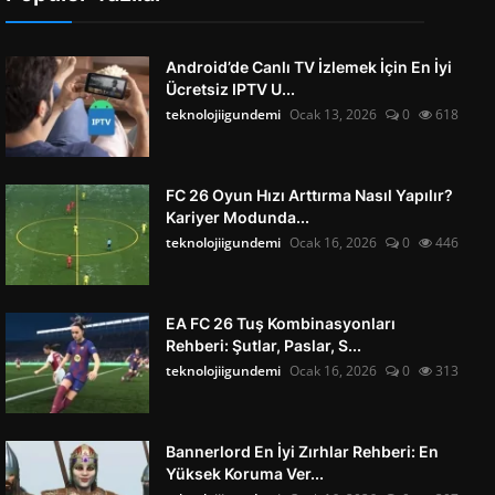
Android’de Canlı TV İzlemek İçin En İyi
Ücretsiz IPTV U...
teknolojiigundemi
Ocak 13, 2026
0
618
FC 26 Oyun Hızı Arttırma Nasıl Yapılır?
Kariyer Modunda...
teknolojiigundemi
Ocak 16, 2026
0
446
EA FC 26 Tuş Kombinasyonları
Rehberi: Şutlar, Paslar, S...
teknolojiigundemi
Ocak 16, 2026
0
313
Bannerlord En İyi Zırhlar Rehberi: En
Yüksek Koruma Ver...