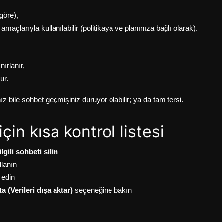
göre),
açlarıyla kullanılabilir (politikaya ve planınıza bağlı olarak).
ırlanır,
ur.
ız bile sohbet geçmişiniz duruyor olabilir; ya da tam tersi.
çin kısa kontrol listesi
lgili sohbeti silin
llanın
 edin
a (Verileri dışa aktar)
seçeneğine bakın