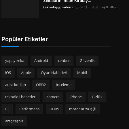
Zekâların İnsan Kiralay...
teknolojiigundemi
Şubat 13, 2026
0
28
Popüler Etiketler
yapay zeka
Android
rehber
Güvenlik
iOS
Apple
Oyun Haberleri
Mobil
arıza kodları
OBD2
İnceleme
teknoloji haberleri
Kamera
iPhone
Gizlilik
Pil
Performans
DDR5
motor arıza ışığı
araç teşhis