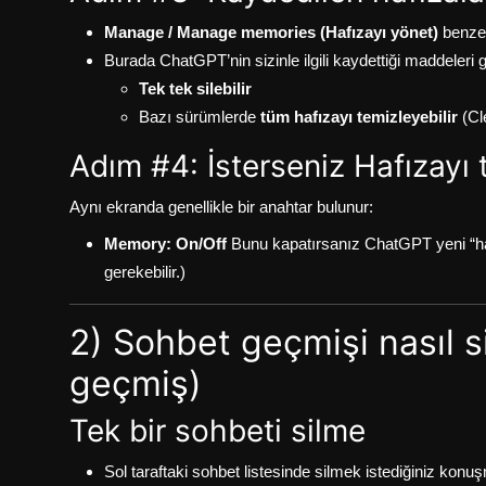
Manage / Manage memories (Hafızayı yönet)
benzer
Burada ChatGPT’nin sizinle ilgili kaydettiği maddeleri 
Tek tek silebilir
Bazı sürümlerde
tüm hafızayı temizleyebilir
(Cle
Adım #4: İsterseniz Hafızay
Aynı ekranda genellikle bir anahtar bulunur:
Memory: On/Off
Bunu kapatırsanız ChatGPT yeni “haf
gerekebilir.)
2) Sohbet geçmişi nasıl si
geçmiş)
Tek bir sohbeti silme
Sol taraftaki sohbet listesinde silmek istediğiniz konu