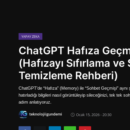
Oyun
İletisim
Aktüeller
YAPAY ZEKA
ChatGPT Hafıza Geçmiş
E-Ticaret
(Hafızayı Sıfırlama ve
İnternetten Kazanç
Temizleme Rehberi)
Otomotiv Teknolojileri
ChatGPT’de “Hafıza” (Memory) ile “Sohbet Geçmişi” aynı ş
hatırladığı bilgileri nasıl görüntüleyip sileceğinizi, tek tek
adım anlatıyoruz.
teknolojiigundemi
Ocak 15, 2026 - 20:30