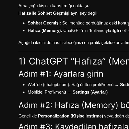
Ama çoğu kişinin karıştırdığı nokta şu:
Hafıza
ile
Sohbet Geçmişi
aynı şey değil.
Sohbet Geçmişi:
Sol menüde gördüğünüz eski konuşma
Hafıza (Memory):
ChatGPT’nin “kullanıcıyla ilgili not” 
Aşağıda ikisini de nasıl sileceğinizi en pratik şekilde anlatt
1) ChatGPT “Hafıza” (Memo
Adım #1: Ayarlara girin
Web’de (chatgpt.com): Sağ üstten profil/menü →
Sett
Mobilde: Profil/menü →
Settings (Ayarlar)
Adım #2: Hafıza (Memory) b
Genellikle
Personalization (Kişiselleştirme)
veya doğrud
Adım #3: Kaydedilen hafızala