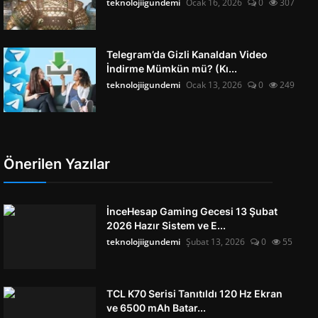
teknolojiigundemi
Ocak 16, 2026
0
307
Telegram’da Gizli Kanaldan Video
İndirme Mümkün mü? (Kı...
teknolojiigundemi
Ocak 13, 2026
0
249
Önerilen Yazılar
İnceHesap Gaming Gecesi 13 Şubat
2026 Hazır Sistem ve E...
teknolojiigundemi
Şubat 13, 2026
0
55
TCL K70 Serisi Tanıtıldı 120 Hz Ekran
ve 6500 mAh Batar...