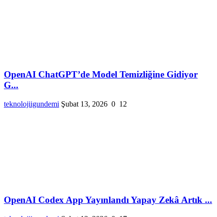
OpenAI ChatGPT’de Model Temizliğine Gidiyor
G...
teknolojiigundemi
Şubat 13, 2026
0
12
OpenAI Codex App Yayınlandı Yapay Zekâ Artık ...