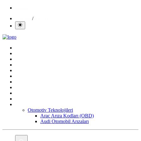
İletisim
/
Giriş Yap
Kayıt Ol
Ana Sayfa
Gündem
Mobil
Bilgisayar
Yapay Zeka
Yazılım
Oyun
Aktüeller
E-Ticaret
İnternetten Kazanç
Daha Fazla
Otomotiv Teknolojileri
Araç Arıza Kodları (OBD)
Audi Otomobil Arızaları