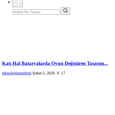
Katı Hal Bataryalarda Oyun Değiştiren Tasarım...
teknolojiigundemi
Şubat 2, 2026
0
17