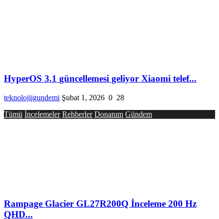
HyperOS 3.1 güncellemesi geliyor Xiaomi telef...
teknolojiigundemi
Şubat 1, 2026
0
28
Tümü
İncelemeler
Rehberler
Donanım
Gündem
Rampage Glacier GL27R200Q İnceleme 200 Hz
QHD...