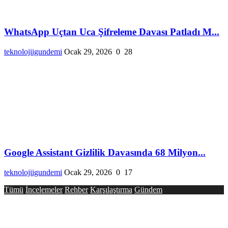
WhatsApp Uçtan Uca Şifreleme Davası Patladı M...
teknolojiigundemi
Ocak 29, 2026
0
28
Google Assistant Gizlilik Davasında 68 Milyon...
teknolojiigundemi
Ocak 29, 2026
0
17
Tümü
İncelemeler
Rehber
Karşılaştırma
Gündem