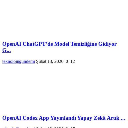
OpenAI ChatGPT’de Model Temizliğine Gidiyor
G...
teknolojiigundemi
Şubat 13, 2026
0
12
OpenAI Codex App Yayınlandı Yapay Zekâ Artık ...