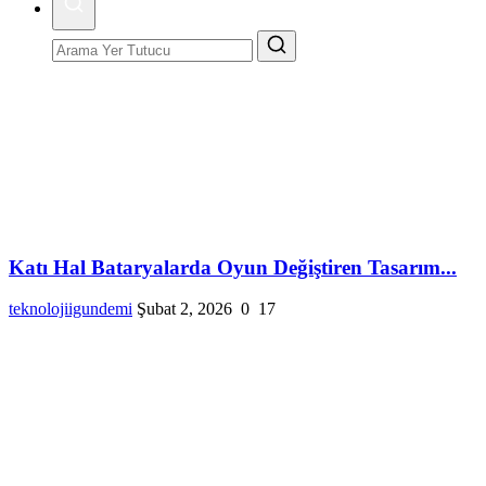
Katı Hal Bataryalarda Oyun Değiştiren Tasarım...
teknolojiigundemi
Şubat 2, 2026
0
17