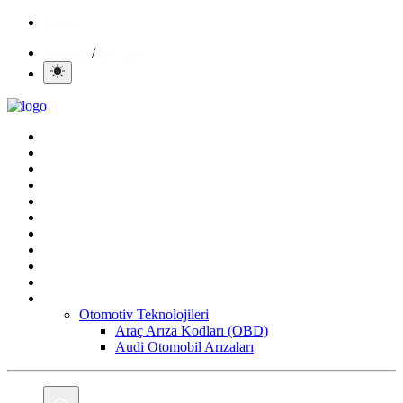
İletisim
/
Giriş Yap
Kayıt Ol
Ana Sayfa
Gündem
Mobil
Bilgisayar
Yapay Zeka
Yazılım
Oyun
Aktüeller
E-Ticaret
İnternetten Kazanç
Daha Fazla
Otomotiv Teknolojileri
Araç Arıza Kodları (OBD)
Audi Otomobil Arızaları