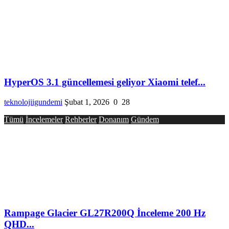
HyperOS 3.1 güncellemesi geliyor Xiaomi telef...
teknolojiigundemi
Şubat 1, 2026
0
28
Tümü
İncelemeler
Rehberler
Donanım
Gündem
Rampage Glacier GL27R200Q İnceleme 200 Hz
QHD...