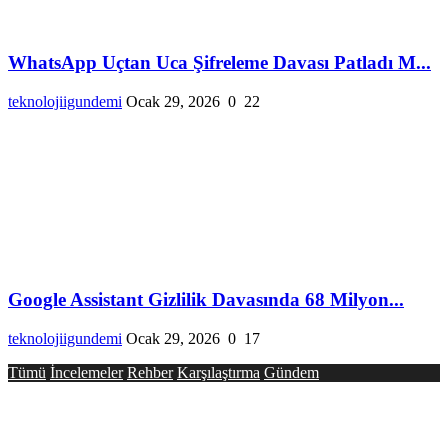
WhatsApp Uçtan Uca Şifreleme Davası Patladı M...
teknolojiigundemi
Ocak 29, 2026
0
22
Google Assistant Gizlilik Davasında 68 Milyon...
teknolojiigundemi
Ocak 29, 2026
0
17
Tümü
İncelemeler
Rehber
Karşılaştırma
Gündem