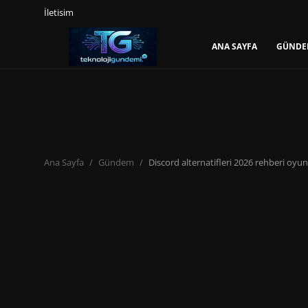
İletisim
ANA SAYFA
GÜNDE
Giriş Yap
Kayıt Ol
Ana Sayfa
Gündem
Ana Sayfa
Gündem
Discord alternatifleri 2026 rehberi oyun 
Mobil
Bilgisayar
Yapay Zeka
Yazılım