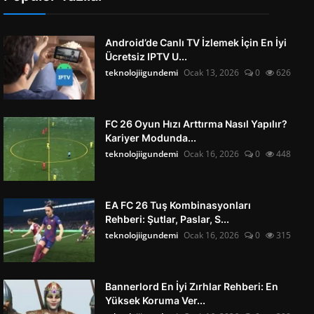
Android’de Canlı TV İzlemek İçin En İyi
Ücretsiz IPTV U...
teknolojiigundemi
Ocak 13, 2026
0
626
FC 26 Oyun Hızı Arttırma Nasıl Yapılır?
Kariyer Modunda...
teknolojiigundemi
Ocak 16, 2026
0
448
EA FC 26 Tuş Kombinasyonları
Rehberi: Şutlar, Paslar, S...
teknolojiigundemi
Ocak 16, 2026
0
315
Bannerlord En İyi Zırhlar Rehberi: En
Yüksek Koruma Ver...