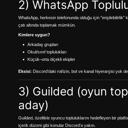
2) WhatsApp Toplulu
WhatsApp, herkesin telefonunda olduğu için “erişilebilirlik” 
çatı altında toplamak mümkün.
Kimlere uygun?
Arkadaş grupları
Okul/sınıf toplulukları
Küçük–orta ölçekli ekipler
Eksisi:
Discord’daki rol/izin, bot ve kanal hiyerarşisi yok d
3) Guilded (oyun topl
aday)
Guilded, özellikle oyuncu topluluklarını hedefleyen bir platf
içerik düzeni gibi konular Discord’a yakın.