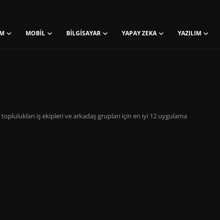
M
MOBIL
BILGISAYAR
YAPAY ZEKA
YAZILIM
toplulukları iş ekipleri ve arkadaş grupları için en iyi 12 uygulama