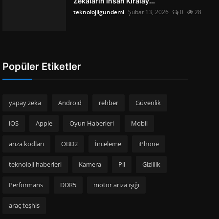
Zekâların İnsan Kiralay...
teknolojiigundemi
Şubat 13, 2026
0
28
Popüler Etiketler
yapay zeka
Android
rehber
Güvenlik
iOS
Apple
Oyun Haberleri
Mobil
arıza kodları
OBD2
İnceleme
iPhone
teknoloji haberleri
Kamera
Pil
Gizlilik
Performans
DDR5
motor arıza ışığı
araç teşhis