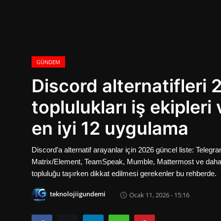
Oyun
İletisim
Aktüeller
GÜNDEM
Discord alternatifleri
E-Ticaret
toplulukları iş ekipleri
İnternetten Kazanç
en iyi 12 uygulama
Otomotiv Teknolojileri
Discord’a alternatif arayanlar için 2026 güncel liste: Tele
Matrix/Element, TeamSpeak, Mumble, Mattermost ve daha fa
topluluğu taşırken dikkat edilmesi gerekenler bu rehberde.
teknolojiigundemi
Ocak 11, 2026 - 15:16