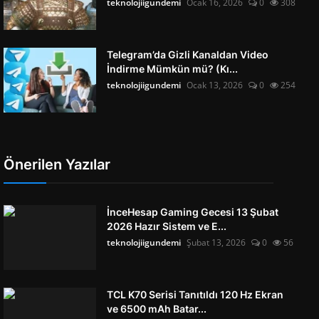
teknolojiigundemi
Ocak 16, 2026
0
308
Telegram’da Gizli Kanaldan Video
İndirme Mümkün mü? (Kı...
teknolojiigundemi
Ocak 13, 2026
0
254
Önerilen Yazılar
İnceHesap Gaming Gecesi 13 Şubat
2026 Hazır Sistem ve E...
teknolojiigundemi
Şubat 13, 2026
0
56
TCL K70 Serisi Tanıtıldı 120 Hz Ekran
ve 6500 mAh Batar...