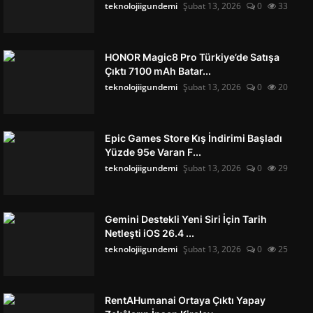
teknolojiigundemi
Şubat 13, 2026
0
33
HONOR Magic8 Pro Türkiye’de Satışa
Çıktı 7100 mAh Batar...
teknolojiigundemi
Şubat 13, 2026
0
20
Epic Games Store Kış İndirimi Başladı
Yüzde 95e Varan F...
teknolojiigundemi
Şubat 13, 2026
0
29
Gemini Destekli Yeni Siri İçin Tarih
Netleşti iOS 26.4 ...
teknolojiigundemi
Şubat 13, 2026
0
25
RentAHumanai Ortaya Çıktı Yapay