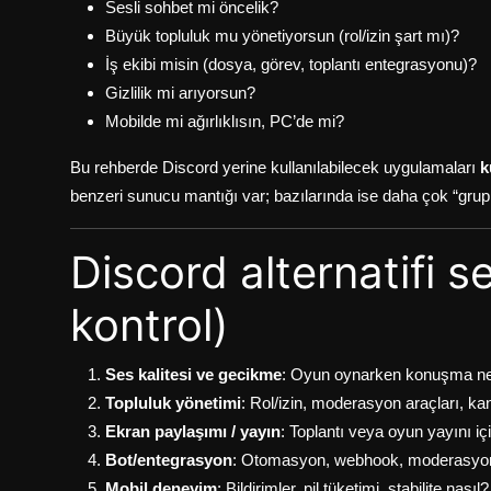
Sesli sohbet mi öncelik?
Büyük topluluk mu yönetiyorsun (rol/izin şart mı)?
İş ekibi misin (dosya, görev, toplantı entegrasyonu)?
Gizlilik mi arıyorsun?
Mobilde mi ağırlıklısın, PC’de mi?
Bu rehberde Discord yerine kullanılabilecek uygulamaları
k
benzeri sunucu mantığı var; bazılarında ise daha çok “grup 
Discord alternatifi se
kontrol)
Ses kalitesi ve gecikme
: Oyun oynarken konuşma ne
Topluluk yönetimi
: Rol/izin, moderasyon araçları, ka
Ekran paylaşımı / yayın
: Toplantı veya oyun yayını içi
Bot/entegrasyon
: Otomasyon, webhook, moderasyo
Mobil deneyim
: Bildirimler, pil tüketimi, stabilite nasıl?