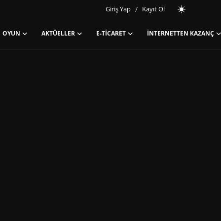
Giriş Yap
/
Kayıt Ol
OYUN
AKTÜELLER
E-TICARET
İNTERNETTEN KAZANÇ