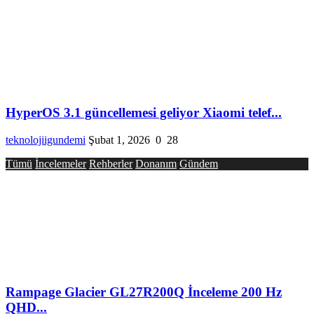
HyperOS 3.1 güncellemesi geliyor Xiaomi telef...
teknolojiigundemi
Şubat 1, 2026
0
28
Tümü
İncelemeler
Rehberler
Donanım
Gündem
Rampage Glacier GL27R200Q İnceleme 200 Hz
QHD...