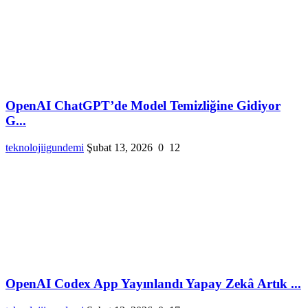
OpenAI ChatGPT’de Model Temizliğine Gidiyor
G...
teknolojiigundemi
Şubat 13, 2026
0
12
OpenAI Codex App Yayınlandı Yapay Zekâ Artık ...