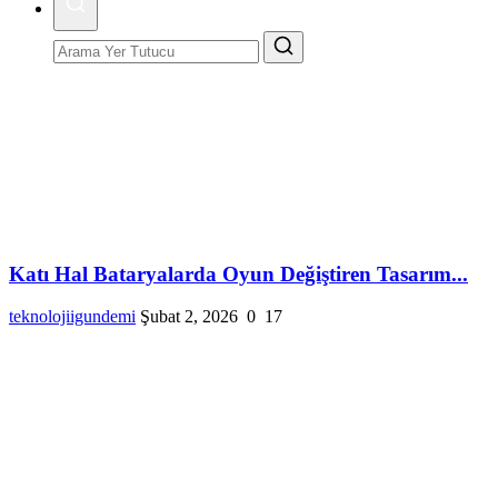
Katı Hal Bataryalarda Oyun Değiştiren Tasarım...
teknolojiigundemi
Şubat 2, 2026
0
17