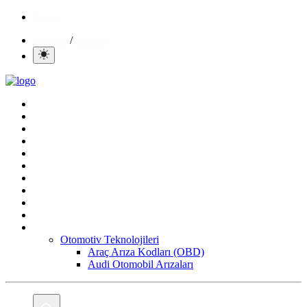
İletisim
/
Giriş Yap
Kayıt Ol
Ana Sayfa
Gündem
Mobil
Bilgisayar
Yapay Zeka
Yazılım
Oyun
Aktüeller
E-Ticaret
İnternetten Kazanç
Daha Fazla
Otomotiv Teknolojileri
Araç Arıza Kodları (OBD)
Audi Otomobil Arızaları