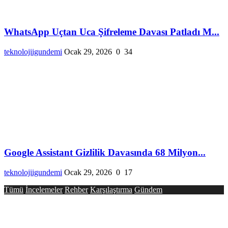
WhatsApp Uçtan Uca Şifreleme Davası Patladı M...
teknolojiigundemi
Ocak 29, 2026
0
34
Google Assistant Gizlilik Davasında 68 Milyon...
teknolojiigundemi
Ocak 29, 2026
0
17
Tümü
İncelemeler
Rehber
Karşılaştırma
Gündem