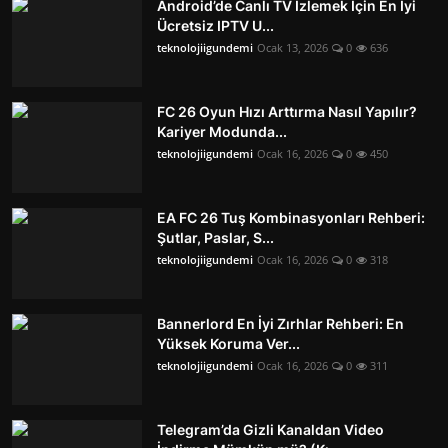
Android’de Canlı TV İzlemek İçin En İyi
Ücretsiz IPTV U...
teknolojiigundemi
Ocak 13, 2026
0
636
FC 26 Oyun Hızı Arttırma Nasıl Yapılır?
Kariyer Modunda...
teknolojiigundemi
Ocak 16, 2026
0
450
EA FC 26 Tuş Kombinasyonları Rehberi:
Şutlar, Paslar, S...
teknolojiigundemi
Ocak 16, 2026
0
318
Bannerlord En İyi Zırhlar Rehberi: En
Yüksek Koruma Ver...
teknolojiigundemi
Ocak 16, 2026
0
311
Telegram’da Gizli Kanaldan Video