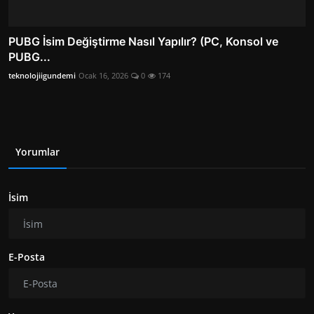
PUBG İsim Değiştirme Nasıl Yapılır? (PC, Konsol ve
PUBG...
teknolojiigundemi
Ocak 16, 2026
0
174
Yorumlar
İsim
E-Posta