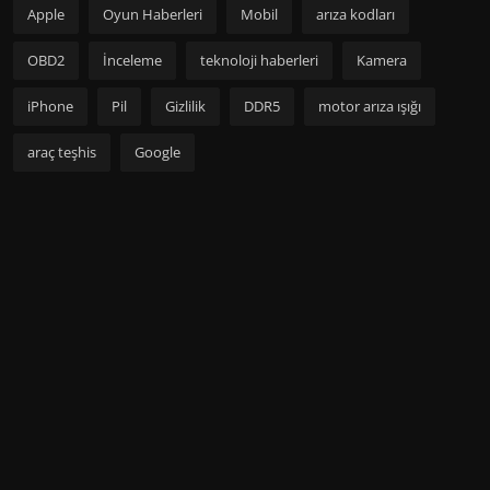
Apple
Oyun Haberleri
Mobil
arıza kodları
OBD2
İnceleme
teknoloji haberleri
Kamera
iPhone
Pil
Gizlilik
DDR5
motor arıza ışığı
araç teşhis
Google