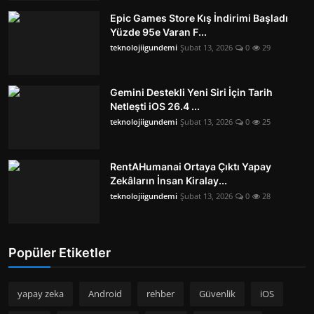
Epic Games Store Kış İndirimi Başladı
Yüzde 95e Varan F...
teknolojiigundemi
Şubat 13, 2026
0
29
Gemini Destekli Yeni Siri İçin Tarih
Netleşti iOS 26.4 ...
teknolojiigundemi
Şubat 13, 2026
0
25
RentAHumanai Ortaya Çıktı Yapay
Zekâların İnsan Kiralay...
teknolojiigundemi
Şubat 13, 2026
0
28
Popüler Etiketler
yapay zeka
Android
rehber
Güvenlik
iOS