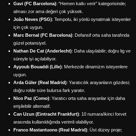
Gavi (FC Barcelona)
: “Hemen katkı verir” kategorisinde;
alması zor ama değeri çok yüksek.
João Neves (PSG)
: Tempolu, iki yönlü oynatmak isteyenler
için çok uygun.
Marc Bernal (FC Barcelona)
: Defansif orta saha tarafında
güzel potansiyel.
Nathan De Cat (Anderlecht)
: Daha ulaşılabilir; doğru lig ve
süreyle iyi açılabiliyor.
Ayyoub Bouaddi (Lille)
: Merkezde dinamizm isteyenlere
uygun.
Arda Güler (Real Madrid)
: Yaratıcılık arayanların gözdesi;
doğru rolde süre bulursa fark yaratır.
Nico Paz (Como)
: Yaratıcı orta saha arayanlar için daha
erişilebilir alternatif.
Can Uzun (Eintracht Frankfurt)
: 10 numara/ikinci forvet
arasında kullanıldığında verimli olabiliyor.
Franco Mastantuono (Real Madrid)
: Üst düzey proje;