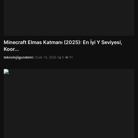
Minecraft Elmas Katmanı (2025): En İyi Y Seviyesi,
Koor...
teknolojiigundemi
Ocak 16, 2026
0
91