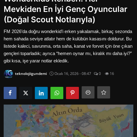
Oyun
Mevkiden En İyi Genç Oyuncular
(Doğal Scout Notlarıyla)
İletisim
FM 2026’da doğru wonderkid’i erken yakalamak, birkaç sezonda
Aktüeller
hem sahada seviye atlatır hem de kulübün kasasını doldurur. Bu
listede kaleci, savunma, orta saha, kanat ve forvet için öne çıkan
E-Ticaret
gençleri toparladık; ayrıca “hemen oynar mı, kiralık mı daha iyi?”
gibi kısa, işe yarar notlar ekledik.
İnternetten Kazanç
teknolojiigundemi
Ocak 16, 2026 - 08:47
0
16
Otomotiv Teknolojileri