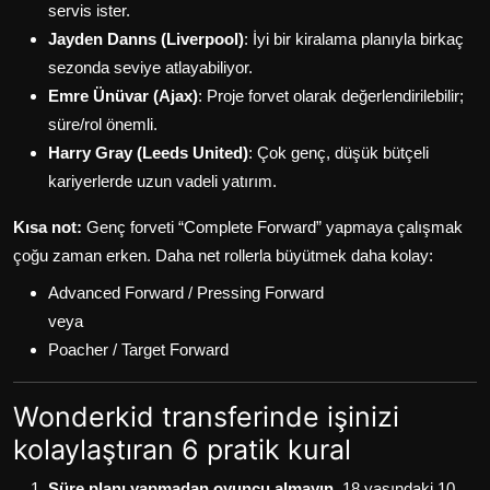
servis ister.
Jayden Danns (Liverpool)
: İyi bir kiralama planıyla birkaç
sezonda seviye atlayabiliyor.
Emre Ünüvar (Ajax)
: Proje forvet olarak değerlendirilebilir;
süre/rol önemli.
Harry Gray (Leeds United)
: Çok genç, düşük bütçeli
kariyerlerde uzun vadeli yatırım.
Kısa not:
Genç forveti “Complete Forward” yapmaya çalışmak
çoğu zaman erken. Daha net rollerla büyütmek daha kolay:
Advanced Forward / Pressing Forward
veya
Poacher / Target Forward
Wonderkid transferinde işinizi
kolaylaştıran 6 pratik kural
Süre planı yapmadan oyuncu almayın.
18 yaşındaki 10