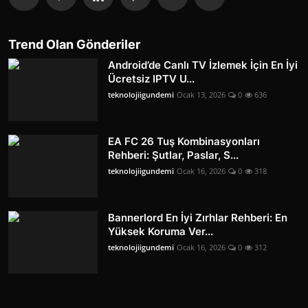
Trend Olan Gönderiler
Android’de Canlı TV İzlemek İçin En İyi
Ücretsiz IPTV U...
teknolojiigundemi
Ocak 13, 2026
0
636
EA FC 26 Tuş Kombinasyonları
Rehberi: Şutlar, Paslar, S...
teknolojiigundemi
Ocak 16, 2026
0
318
Bannerlord En İyi Zırhlar Rehberi: En
Yüksek Koruma Ver...
teknolojiigundemi
Ocak 16, 2026
0
312