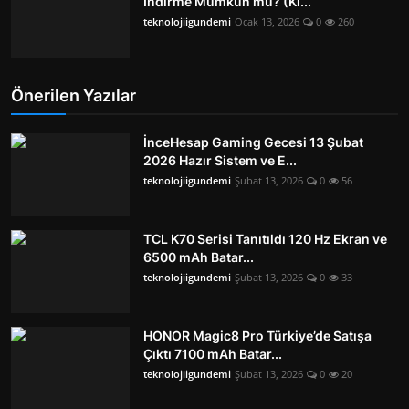
İndirme Mümkün mü? (Kı...
teknolojiigundemi
Ocak 13, 2026
0
260
Önerilen Yazılar
İnceHesap Gaming Gecesi 13 Şubat
2026 Hazır Sistem ve E...
teknolojiigundemi
Şubat 13, 2026
0
56
TCL K70 Serisi Tanıtıldı 120 Hz Ekran ve
6500 mAh Batar...
teknolojiigundemi
Şubat 13, 2026
0
33
HONOR Magic8 Pro Türkiye’de Satışa
Çıktı 7100 mAh Batar...
teknolojiigundemi
Şubat 13, 2026
0
20