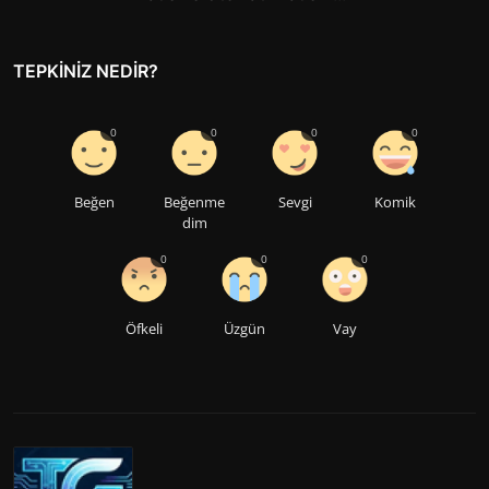
TEPKINIZ NEDIR?
0
0
0
0
Beğen
Beğenme
Sevgi
Komik
dim
0
0
0
Öfkeli
Üzgün
Vay