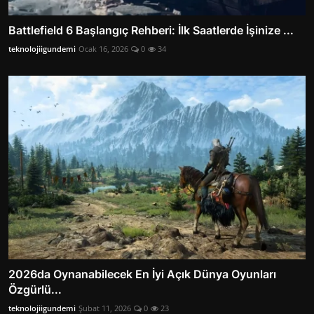
Battlefield 6 Başlangıç Rehberi: İlk Saatlerde İşinize ...
teknolojiigundemi
Ocak 16, 2026
0
34
2026da Oynanabilecek En İyi Açık Dünya Oyunları
Özgürlü...
teknolojiigundemi
Şubat 11, 2026
0
23