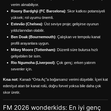
verim alınabiliyor.
Roony Bardghji (FC Barcelona)
: Skor katkısı potansiyeli
yüksek; rol uyumu önemli.
Estevão (Chelsea)
: Üst seviye proje; gelişirse oyunun
yıldızlarından olabilir.
Ben Doak (Bournemouth)
: Çalışkan ve tempolu kanat
profili arayanlara uygun.
Mikey Moore (Tottenham)
: Düzenli süre bulursa hızlı
gelişebilen bir isim.
Rio Ngumoha (Liverpool)
: Çok genç; erken yatırım
sevenler için.
Kısa not:
Kanadı “Orta Aç”a boğarsanız verimi düşebilir. İçeri kat
eden/şut atan bir kanat rolü, doğru forvet yoksa bile daha çok
skor üretir.
FM 2026 wonderkids: En iyi genç