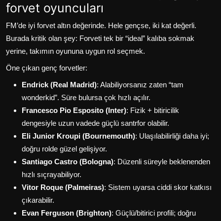
forvet oyuncuları
FM’de iyi forvet altın değerinde. Hele gençse, iki kat değerli.
Burada kritik olan şey: Forveti tek bir “ideal” kalıba sokmak
yerine, takımın oyununa uygun rol seçmek.
Öne çıkan genç forvetler:
Endrick (Real Madrid)
: Alabiliyorsanız zaten “tam
wonderkid”. Süre bulursa çok hızlı açılır.
Francesco Pio Esposito (Inter)
: Fizik + bitiricilik
dengesiyle uzun vadede güçlü santrfor olabilir.
Eli Junior Kroupi (Bournemouth)
: Ulaşılabilirliği daha iyi;
doğru rolde güzel gelişiyor.
Santiago Castro (Bologna)
: Düzenli süreyle beklenenden
hızlı sıçrayabiliyor.
Vitor Roque (Palmeiras)
: Sistem uyarsa ciddi skor katkısı
çıkarabilir.
Evan Ferguson (Brighton)
: Güçlü/bitirici profili; doğru