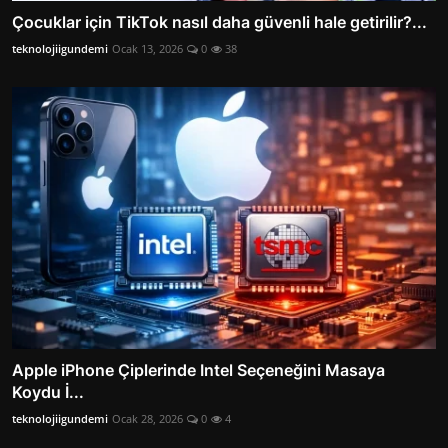
Çocuklar için TikTok nasıl daha güvenli hale getirilir?...
teknolojiigundemi
Ocak 13, 2026
0
38
Apple iPhone Çiplerinde Intel Seçeneğini Masaya
Koydu İ...
teknolojiigundemi
Ocak 28, 2026
0
4