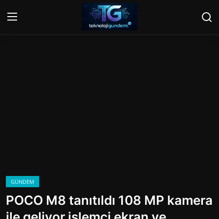
Giriş Yap
Kayıt Ol
Ana Sayfa
Gündem
Mobil
Bilgisayar
Yapay Zeka
GÜNDEM
POCO M8 tanıtıldı 108 MP kamera
Yazılım
ile geliyor işlemci ekran ve