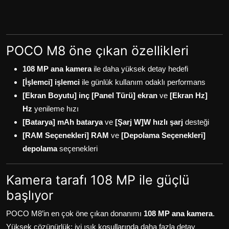
POCO M8 öne çıkan özellikleri
108 MP ana kamera
ile daha yüksek detay hedefi
[İşlemci] işlemci
ile günlük kullanım odaklı performans
[Ekran Boyutu] inç [Panel Türü] ekran
ve
[Ekran Hz]
Hz
yenileme hızı
[Batarya] mAh batarya
ve
[Şarj W]W hızlı şarj
desteği
[RAM Seçenekleri] RAM
ve
[Depolama Seçenekleri]
depolama
seçenekleri
Kamera tarafı 108 MP ile güçlü
başlıyor
POCO M8’in en çok öne çıkan donanımı
108 MP ana kamera
.
Yüksek çözünürlük; iyi ışık koşullarında daha fazla detay