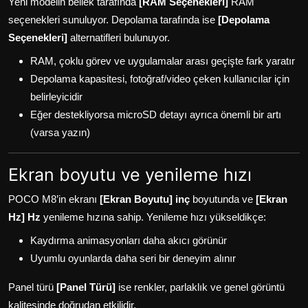
Yeni modelin bellek tarafında
[RAM Seçenekleri]
RAM
seçenekleri sunuluyor. Depolama tarafında ise
[Depolama
Seçenekleri]
alternatifleri bulunuyor.
RAM, çoklu görev ve uygulamalar arası geçişte fark yaratır
Depolama kapasitesi, fotoğraf/video çeken kullanıcılar için
belirleyicidir
Eğer destekliyorsa microSD detayı ayrıca önemli bir artı
(varsa yazın)
Ekran boyutu ve yenileme hızı
POCO M8’in ekranı
[Ekran Boyutu] inç
boyutunda ve
[Ekran
Hz] Hz
yenileme hızına sahip. Yenileme hızı yükseldikçe:
Kaydırma animasyonları daha akıcı görünür
Uyumlu oyunlarda daha seri bir deneyim alınır
Panel türü
[Panel Türü]
ise renkler, parlaklık ve genel görüntü
kalitesinde doğrudan etkilidir.