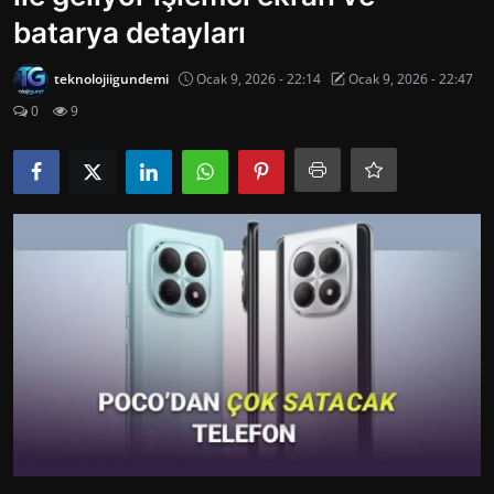
Oyun
batarya detayları
İletisim
teknolojiigundemi
Ocak 9, 2026 - 22:14
Ocak 9, 2026 - 22:47
0
9
Aktüeller
E-Ticaret
İnternetten Kazanç
Otomotiv Teknolojileri