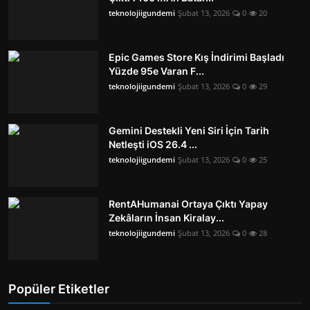
teknolojiigundemi
Şubat 13, 2026
0
20
Epic Games Store Kış İndirimi Başladı
Yüzde 95e Varan F...
teknolojiigundemi
Şubat 13, 2026
0
29
Gemini Destekli Yeni Siri İçin Tarih
Netleşti iOS 26.4 ...
teknolojiigundemi
Şubat 13, 2026
0
25
RentAHumanai Ortaya Çıktı Yapay
Zekâların İnsan Kiralay...
teknolojiigundemi
Şubat 13, 2026
0
28
Popüler Etiketler