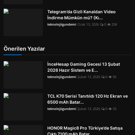
Telegram’da Gizli Kanaldan Video
İndirme Mümkün mü? (Kı...
teknolojiigundemi
Ocak 13, 2026
0
258
Önerilen Yazılar
İnceHesap Gaming Gecesi 13 Şubat
2026 Hazır Sistem ve E...
teknolojiigundemi
Şubat 13, 2026
0
56
TCL K70 Serisi Tanıtıldı 120 Hz Ekran ve
6500 mAh Batar...
teknolojiigundemi
Şubat 13, 2026
0
33
HONOR Magic8 Pro Türkiye’de Satışa
Çıktı 7100 mAh Batar...