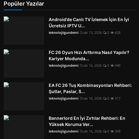
Popüler Yazılar
Android’de Canlı TV İzlemek İçin En İyi
Ücretsiz IPTV U...
teknolojiigundemi
Ocak 13, 2026
0
628
FC 26 Oyun Hızı Arttırma Nasıl Yapılır?
Kariyer Modunda...
teknolojiigundemi
Ocak 16, 2026
0
448
EA FC 26 Tuş Kombinasyonları Rehberi:
Şutlar, Paslar, S...
teknolojiigundemi
Ocak 16, 2026
0
317
Bannerlord En İyi Zırhlar Rehberi: En
Yüksek Koruma Ver...
teknolojiigundemi
Ocak 16, 2026
0
308