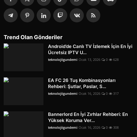
Trend Olan Gönderiler
Android’de Canlı TV İzlemek İçin En İyi
Ücretsiz IPTV U...
teknolojiigundemi
Ocak 13, 2026
0
628
EA FC 26 Tuş Kombinasyonları
Rehberi: Şutlar, Paslar, S...
teknolojiigundemi
Ocak 16, 2026
0
317
Bannerlord En İyi Zırhlar Rehberi: En
Yüksek Koruma Ver...
teknolojiigundemi
Ocak 16, 2026
0
308