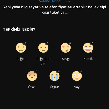
SONRAKI MAKALE
Yeni yılda bilgisayar ve telefon fiyatları artabilir bellek çipi
krizi tüketici ...
TEPKINIZ NEDIR?
0
0
0
0
Beğen
Beğenme
Sevgi
Komik
dim
0
0
0
Öfkeli
Üzgün
Vay