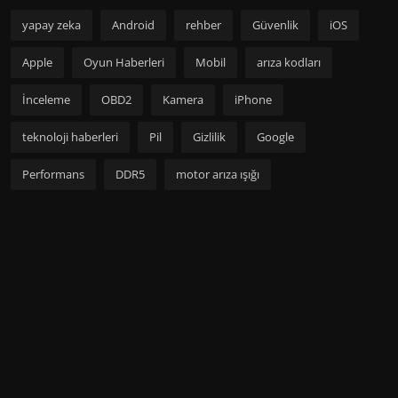
yapay zeka
Android
rehber
Güvenlik
iOS
Apple
Oyun Haberleri
Mobil
arıza kodları
İnceleme
OBD2
Kamera
iPhone
teknoloji haberleri
Pil
Gizlilik
Google
Performans
DDR5
motor arıza ışığı