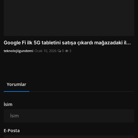
Google Fi ilk 5G tabletini satışa çıkardı mağazadaki il...
teknolojiigundemi
Ocak 10, 2026
0
3
Yorumlar
İsim
E-Posta