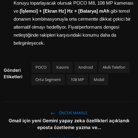
Konuyu toparlayacak olursak POCO M8, 108 MP kamerası
ve
[İşlemci] + [Ekran Hz] Hz + [Batarya] mAh
gibi temel
donanım kombinasyonuyla orta сегmentte dikkat çekici bir
alternatif olmayı hedefliyor. Fiyat/performans dengesi
netleştiğinde rakipleri karşısındaki konumu daha da
belirginleşecek.
POCO
Xiaomi
Android
Akıllı Telefon
Gönderi
Etiketleri
Orta Segment
108 MP
Mobil
ÖNCEKI MAKALE
Gmail için yeni Gemini yapay zeka özellikleri açıklandı
eposta özetleme yazma ve...