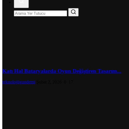
Katı Hal Bataryalarda Oyun Değiştiren Tasarım...
teknolojiigundemi
Şubat 2, 2026
0
17