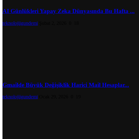
AI Günlükleri Yapay Zeka Dünyasında Bu Hafta ...
teknolojiigundemi
Şubat 2, 2026
0
18
Gmailde Büyük Değişiklik Harici Mail Hesaplar...
teknolojiigundemi
Ocak 29, 2026
0
19