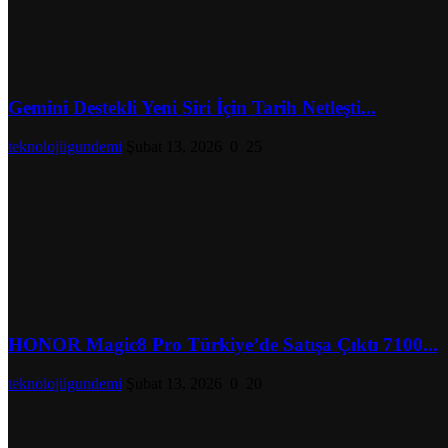
Gemini Destekli Yeni Siri İçin Tarih Netleşti...
teknolojiigundemi
Şubat 13, 2026
0
25
HONOR Magic8 Pro Türkiye’de Satışa Çıktı 7100...
teknolojiigundemi
Şubat 13, 2026
0
20