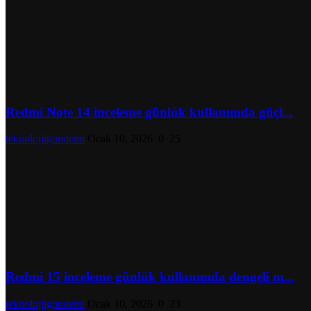
Redmi Note 14 inceleme günlük kullanımda güçl...
teknolojiigundemi
Ocak 10, 2026
0
25
Redmi 15 inceleme günlük kullanımda dengeli m...
teknolojiigundemi
Ocak 10, 2026
0
23