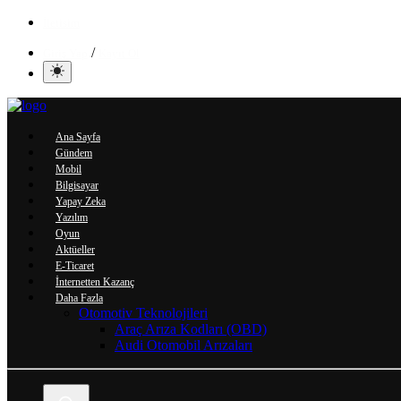
İletisim
/
Giriş Yap
Kayıt Ol
Ana Sayfa
Gündem
Mobil
Bilgisayar
Yapay Zeka
Yazılım
Oyun
Aktüeller
E-Ticaret
İnternetten Kazanç
Daha Fazla
Otomotiv Teknolojileri
Araç Arıza Kodları (OBD)
Audi Otomobil Arızaları