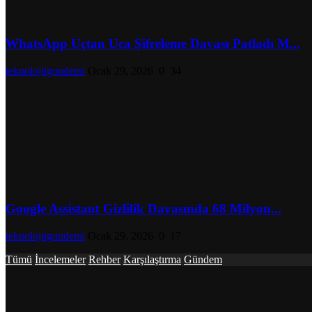
WhatsApp Uçtan Uca Şifreleme Davası Patladı M...
teknolojiigundemi
Ocak 29, 2026
0
34
Google Assistant Gizlilik Davasında 68 Milyon...
teknolojiigundemi
Ocak 29, 2026
0
17
Tümü
İncelemeler
Rehber
Karşılaştırma
Gündem