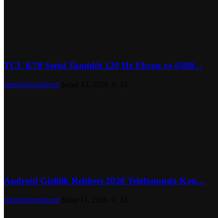
TCL K70 Serisi Tanıtıldı 120 Hz Ekran ve 6500...
teknolojiigundemi
Şubat 13, 2026
0
33
Android Gizlilik Rehberi 2026 Telefonunda Kon...
teknolojiigundemi
Şubat 11, 2026
0
33