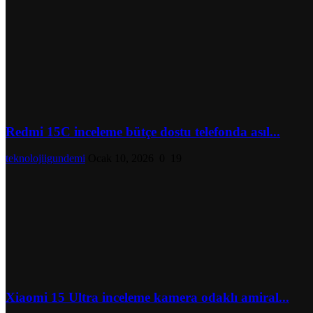
Redmi 15C inceleme bütçe dostu telefonda asıl...
teknolojiigundemi
Ocak 10, 2026
0
19
Xiaomi 15 Ultra inceleme kamera odaklı amiral...