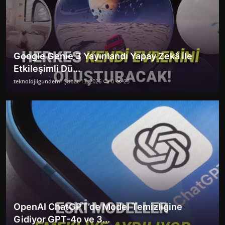
Google Genie 3 Yayınlandı Yapay Zekâ ile
Etkileşimli Dü...
teknolojiigundemi
Şubat 13, 2026
0
23
OpenAI ChatGPT’de Model Temizliğine
Gidiyor GPT-4o ve 3...