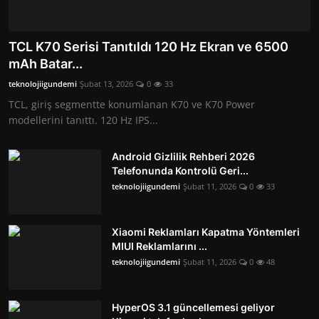
TCL K70 Serisi Tanıtıldı 120 Hz Ekran ve 6500
mAh Batar...
teknolojiigundemi
Şubat 13, 2026
0
33
TCL, giriş segmentte konumlanan K70 ve K70 Power
modellerini tanıttı. 120 Hz IPS...
Android Gizlilik Rehberi 2026
Telefonunda Kontrolü Geri...
teknolojiigundemi
Şubat 11, 2026
0
33
Xiaomi Reklamları Kapatma Yöntemleri
MIUI Reklamlarını ...
teknolojiigundemi
Şubat 11, 2026
0
48
HyperOS 3.1 güncellemesi geliyor