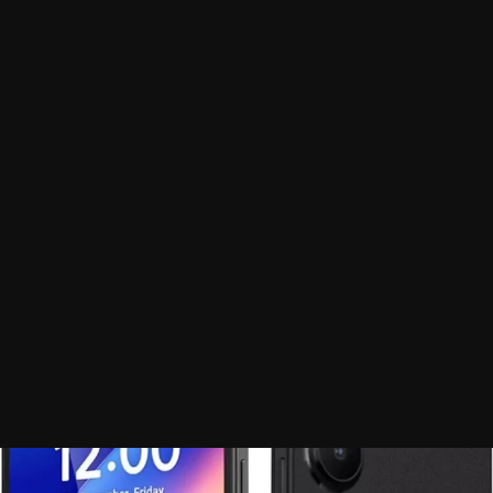
RentAHumanai Ortaya Çıktı Yapay Zekâların İnsan Kiralayabildiği Yeni Platform Gündemde
Oyun
OpenAI Frontier Tanıtıldı Şirketlerin Yapay Zekâ Ajanlarını Yönetebileceği Yeni Platform
Google Gemini 750 Milyon Kullanıcıyı Geçti ChatGPT ile Aradaki Fark Kapanıyor
İletisim
Google Maps Yakında Gemini ile Güncellenecek Sohbetle Mekan Bilgisi Düzenleme Dönemi Başlıyor
Aktüeller
OpenAI Codex App Yayınlandı Yapay Zekâ Artık Yazılımcı Gibi Çalışan Bir Ajan Oldu
OpenAI ChatGPT’de Model Temizliğine Gidiyor GPT-4o ve 3 Model Daha Kaldırılıyor
E-Ticaret
Google Genie 3 Yayınlandı Yapay Zekâ ile Etkileşimli Dünyalar Oluşturma Dönemi Başlıyor
İnternetten Kazanç
Apple Arcade Mart 2026 Oyunları Belli Oldu 4 Yeni Oyun ve Büyük Güncellemeler Geliyor
ChatGPT Reklam Dönemi Başlıyor Ücretsiz Kullanıcılara Sponsorlu İçerik Testi
Otomotiv Teknolojileri
Android Gizlilik Rehberi 2026 Telefonunda Kontrolü Geri Alma
2026da Oynanabilecek En İyi Açık Dünya Oyunları Özgürlüğü Sevenlere Rehber
Fallout Serisi Kronolojik Oynama Rehberi Wasteland Zaman Çizelgesi
Xiaomi Reklamları Kapatma Yöntemleri MIUI Reklamlarını Tamamen Devre Dışı Bırakma
incehesap Gaming Gecesi 6 Şubat 2026 Bu Gece Stoklar Yine Uçacak (Hazır Sistem + Ekran Kartı)
Katı Hal Bataryalarda Oyun Değiştiren Tasarım Nefes Alan Silikon Anot