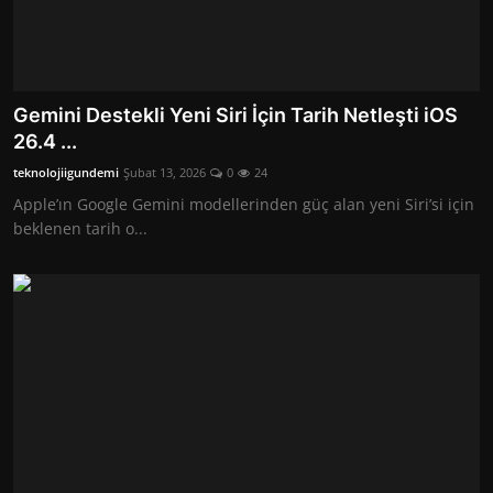
Gemini Destekli Yeni Siri İçin Tarih Netleşti iOS
26.4 ...
teknolojiigundemi
Şubat 13, 2026
0
24
Apple’ın Google Gemini modellerinden güç alan yeni Siri’si için
beklenen tarih o...