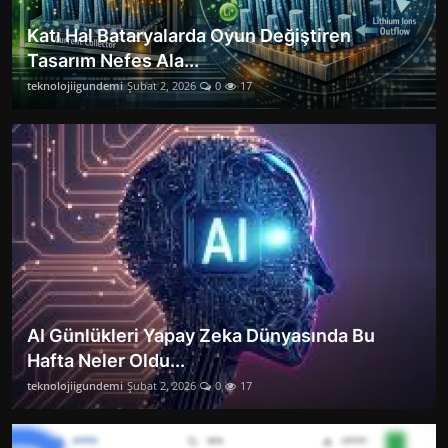
Katı Hal Bataryalarda Oyun Değiştiren
Tasarım Nefes Ala...
teknolojiigundemi
Şubat 2, 2026
0
17
AI Günlükleri Yapay Zeka Dünyasında Bu
Hafta Neler Oldu...
teknolojiigundemi
Şubat 2, 2026
0
17