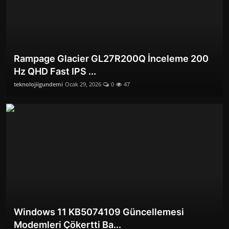
Rampage Glacier GL27R200Q İnceleme 200
Hz QHD Fast IPS ...
teknolojiigundemi
Ocak 29, 2026
0
47
Windows 11 KB5074109 Güncellemesi
Modemleri Çökertti Ba...