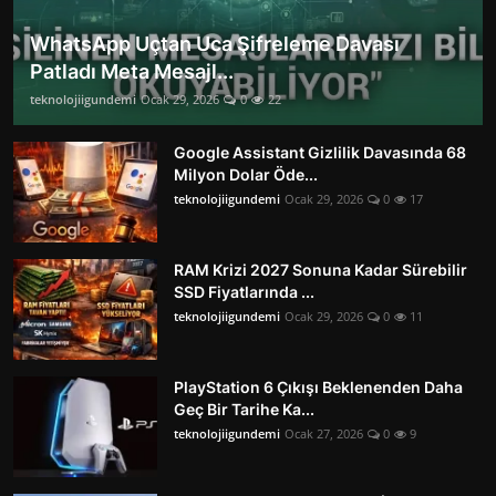
WhatsApp Uçtan Uca Şifreleme Davası
Patladı Meta Mesajl...
teknolojiigundemi
Ocak 29, 2026
0
22
Google Assistant Gizlilik Davasında 68
Milyon Dolar Öde...
teknolojiigundemi
Ocak 29, 2026
0
17
RAM Krizi 2027 Sonuna Kadar Sürebilir
SSD Fiyatlarında ...
teknolojiigundemi
Ocak 29, 2026
0
11
PlayStation 6 Çıkışı Beklenenden Daha
Geç Bir Tarihe Ka...
teknolojiigundemi
Ocak 27, 2026
0
9