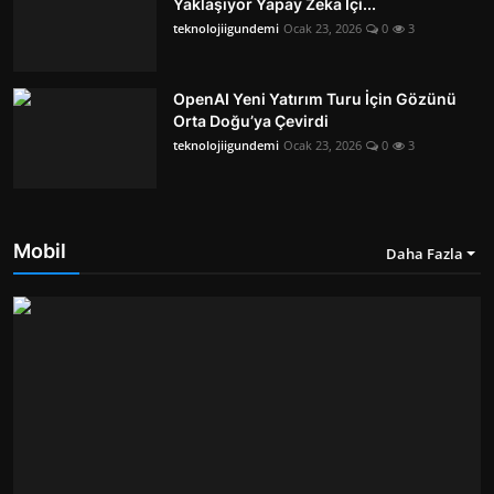
Yaklaşıyor Yapay Zeka İçi...
teknolojiigundemi
Ocak 23, 2026
0
3
OpenAI Yeni Yatırım Turu İçin Gözünü
Orta Doğu’ya Çevirdi
teknolojiigundemi
Ocak 23, 2026
0
3
Mobil
Daha Fazla