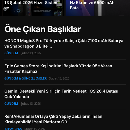
13 Şubat 2026 Hazır Sistem
Hz Ekran ve 6500 mAh
ve ...
Bata...
Öne Çıkan Başlıklar
HONOR Magic8 Pro Türkiye’de Satışa Çıktı 7100 mAh Batarya
ve Snapdragon 8 Elite ...
GÜNDEM
Şubat 13, 2026
Epic Games Store Kış İndirimi Başladı Yüzde 95e Varan
Fırsatlar Kaçmaz
GÜNDEM & GÜNCELLEMELER
Şubat 13, 2026
Gemini Destekli Yeni Siri İçin Tarih Netleşti iOS 26.4 Betası
Çok Yakında
GÜNDEM
Şubat 13, 2026
RentAHumanai Ortaya Çıktı Yapay Zekâların İnsan
Kiralayabildiği Yeni Platform Gü...
YAPAY ZEKA
Şubat 13, 2026