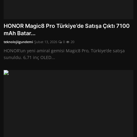
HONOR Magic8 Pro Türkiye’de Satışa Çıktı 7100
mAh Batar...
teknolojiigundemi
Şubat 13, 2026
0
20
HONOR’un yeni amiral gemisi Magic8 Pro, Türkiye’de satışa
sunuldu. 6,71 inç OLED...