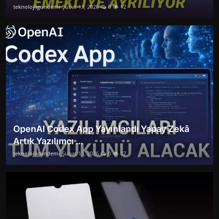
teknolojiigundemi
Şubat 13, 2026
0
12
OpenAI Codex App Yayınlandı Yapay Zekâ
Artık Yazılımcı ...
teknolojiigundemi
Şubat 13, 2026
0
17