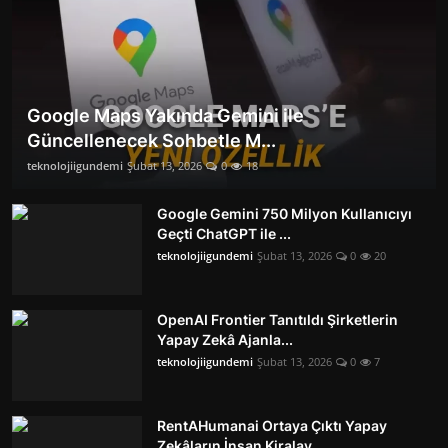
Google Maps Yakında Gemini ile
Güncellenecek Sohbetle M...
teknolojiigundemi
Şubat 13, 2026
0
18
Google Gemini 750 Milyon Kullanıcıyı
Geçti ChatGPT ile ...
teknolojiigundemi
Şubat 13, 2026
0
20
OpenAI Frontier Tanıtıldı Şirketlerin
Yapay Zekâ Ajanla...
teknolojiigundemi
Şubat 13, 2026
0
7
RentAHumanai Ortaya Çıktı Yapay
Zekâların İnsan Kiralay...