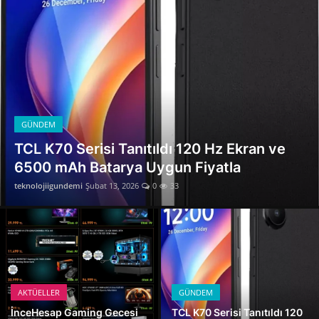
İnceHesap Gaming Gecesi 13 Şubat 2026 Hazır Sistem ve Ekran Kartı Fırsatları Kaçırılmayacak
TCL K70 Serisi Tanıtıldı 120 Hz Ekran ve 6500 mAh Batarya Uygun Fiyatla
GÜNDEM
HONOR Magic8 Pro Türkiye’de Satışa Çıktı
7100 mAh Batarya ve Snapdragon 8 Elite
ile Geldi
teknolojiigundemi
Şubat 13, 2026
0
20
AKTÜELLER
GÜNDEM
İnceHesap Gaming Gecesi
TCL K70 Serisi Tanıtıldı 120