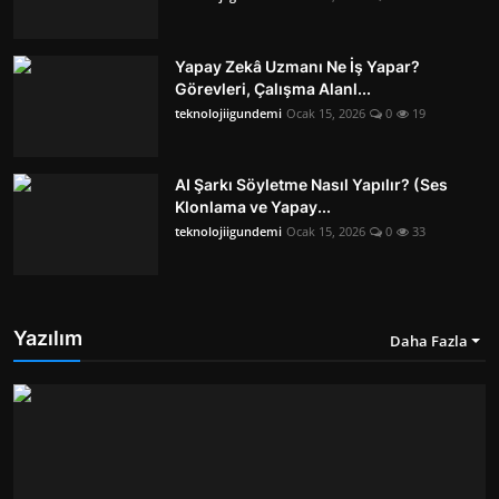
Yapay Zekâ Uzmanı Ne İş Yapar?
Görevleri, Çalışma Alanl...
teknolojiigundemi
Ocak 15, 2026
0
19
AI Şarkı Söyletme Nasıl Yapılır? (Ses
Klonlama ve Yapay...
teknolojiigundemi
Ocak 15, 2026
0
33
Yazılım
Daha Fazla