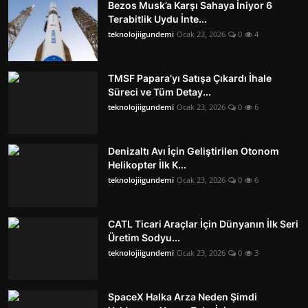
Bezos Musk’a Karşı Sahaya İniyor 6
Terabitlik Uydu İnte...
teknolojiigundemi
Ocak 23, 2026
0
4
TMSF Papara’yı Satışa Çıkardı İhale
Süreci ve Tüm Detay...
teknolojiigundemi
Ocak 23, 2026
0
6
Denizaltı Avı İçin Geliştirilen Otonom
Helikopter İlk K...
teknolojiigundemi
Ocak 23, 2026
0
6
CATL Ticari Araçlar İçin Dünyanın İlk Seri
Üretim Sodyu...
teknolojiigundemi
Ocak 23, 2026
0
3
SpaceX Halka Arza Neden Şimdi