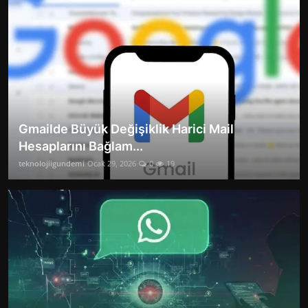
Gmailde Büyük Değişiklik Harici Mail
Hesaplarını Bağlam...
teknolojiigundemi
Ocak 29, 2026
0
19