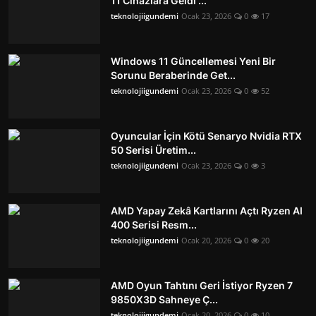
11 Cihazlara Geldi ...
teknolojiigundemi
Ocak 23, 2026
0
17
Windows 11 Güncellemesi Yeni Bir
Sorunu Beraberinde Get...
teknolojiigundemi
Ocak 23, 2026
0
52
Oyuncular İçin Kötü Senaryo Nvidia RTX
50 Serisi Üretim...
teknolojiigundemi
Ocak 23, 2026
0
3
AMD Yapay Zekâ Kartlarını Açtı Ryzen AI
400 Serisi Resm...
teknolojiigundemi
Ocak 20, 2026
0
20
AMD Oyun Tahtını Geri İstiyor Ryzen 7
9850X3D Sahneye Ç...
teknolojiigundemi
Ocak 20, 2026
0
10