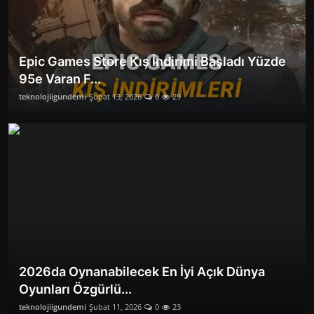
Epic Games Store Kış İndirimi Başladı Yüzde
95e Varan F...
teknolojiigundemi
Şubat 13, 2026
0
29
2026da Oynanabilecek En İyi Açık Dünya
Oyunları Özgürlü...
teknolojiigundemi
Şubat 11, 2026
0
23