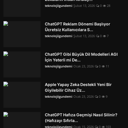
teknolojiigundemi
Şubat 13, 2026
0
28
ChatGPT Reklam Dönemi Başlıyor
Ücretsiz Kullanıcılara S...
teknolojiigundemi
Şubat 13, 2026
0
7
ChatGPT Gibi Büyük Dil Modelleri AGI
İçin Yeterli mi De...
teknolojiigundemi
Ocak 23, 2026
0
11
Apple Yapay Zeka Destekli Yeni Bir
Giyilebilir Cihaz Üz...
teknolojiigundemi
Ocak 23, 2026
0
9
ChatGPT Hafıza Geçmişi Nasıl Silinir?
(Hafızayı Sıfırla...
teknolojiigundemi
Ocak 15, 2026
0
103