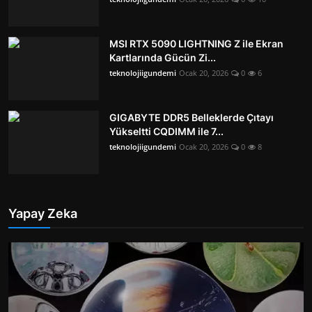
MSI RTX 5090 LIGHTNING Z ile Ekran
Kartlarında Gücün Zi...
teknolojiigundemi
Ocak 20, 2026
0
6
GIGABYTE DDR5 Belleklerde Çıtayı
Yükseltti CQDIMM ile 7...
teknolojiigundemi
Ocak 20, 2026
0
8
Yapay Zeka