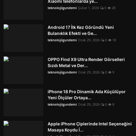
Xiaomi telefonlarda ye...
teknolojiigundemi
Şubat 1, 2026
0
28
Android 17 İlk Kez Göründü Yeni
Bulanıklık Efekti ve Ge...
teknolojiigundemi
Ocak 29, 2026
0
18
OPPO Find X9 Ultra Render Görselleri
Sızdı Metal ve Der...
teknolojiigundemi
Ocak 29, 2026
0
9
iPhone 18 Pro Dinamik Ada Küçülüyor
Yeni Ölçüler Ortaya...
teknolojiigundemi
Ocak 29, 2026
0
8
Apple iPhone Çiplerinde Intel Seçeneğini
Masaya Koydu İ...